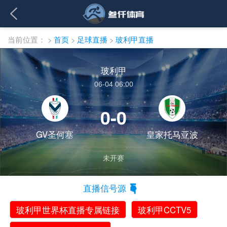
当前位置：
>
首页
>
足球直播
>
玻利甲直播
玻利甲
06-04 06:00
0-0
GV圣何塞
皇家托马亚波
未开赛
直播信号源
玻利甲世界杯直播专属链接
玻利甲CCTV5