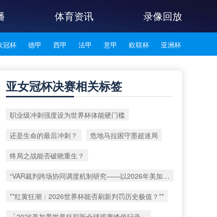
播
体育资讯
录像回放
欧冠杯
德甲
西甲
法甲
意甲
欧联杯
亚洲杯
韩K联
亚女冠杯决赛相关标签
职业级冲刺强度设为世界杯体能硬门槛
还是生命的最后冲刺？
危地马拉困守墨超迷局
终局之战能否破晓重生？
“VAR裁判跨场协同调度机制研究——以2026年美加墨世界杯赛事为例”
**红黄狂潮：2026世界杯能否刷新判罚历史极值？**
「2026美加墨世界杯刷新全球观赛峰值纪录」