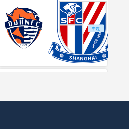
vs
青岛海牛
中超
上海
vs
苏州东吴
长春亚泰
中甲