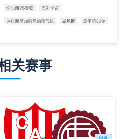
切尔西VS曼联
巴列卡诺
达拉斯星vs温尼伯喷气机
威尼斯
意甲第36轮
相关赛事
vs
圣塔菲联
阿甲
拉努斯