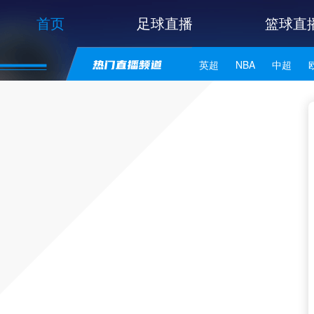
首页
足球直播
篮球直
英超
NBA
中超
世亚预
中甲
日职联