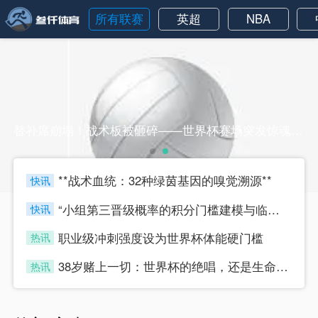
所有联赛
英超
NBA
替补席崩塌！战术板被砸碎——世界杯赛场突发惊魂一刻替补席崩塌！战术板被砸碎——世界杯赛场突发惊魂一刻
**战术血统：32种绿茵基因的嗅觉溯源**
快讯
four
“小组第三晋级概率的积分门槛建模与临界值判定研究”
快讯
four
职业级冲刺强度设为世界杯体能硬门槛
热讯
four
38岁赌上一切：世界杯的绝唱，还是生命的最后冲刺？
热讯
four