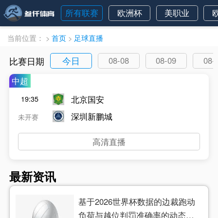
所有联赛
欧洲杯
美职业
当前位置：
>
首页
>
足球直播
今日
比赛日期
08-08
08-09
08-
中超
北京国安
19:35
深圳新鹏城
未开赛
高清直播
最新资讯
基于2026世界杯数据的边裁跑动
负荷与越位判罚准确率的动态关