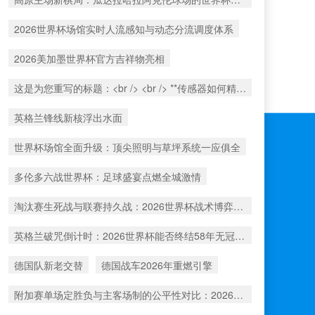
2026世界杯场馆实时人流感知与动态分流调度体系
2026美加墨世界杯官方吉祥物亮相
这是为您重写的标题：<br /> <br /> **传感器如何精准捕捉北美世界杯射门时的瞬时球速**
英格兰锋线新核浮出水面
世界杯场馆全面升级：顶尖照明与草坪系统一应俱全
多伦多六战世界杯：足球盛宴点燃全城激情
淘汰赛生死战与联赛持久战：2026世界杯战术博弈解析
英格兰破咒倒计时：2026世界杯能否终结58年无冠之痛？
德国队新老交替
德国战车2026年重燃引擎
附加赛单场定胜负与主客场制的公平性对比：2026年世界杯前瞻