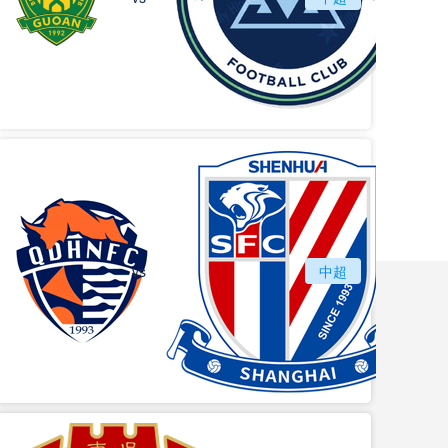
vs
青岛海牛
中超
上海