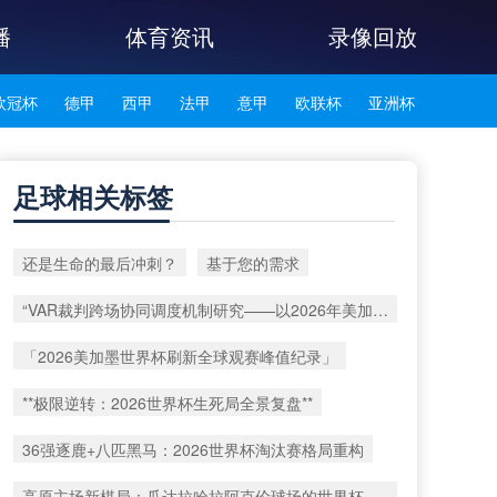
播
体育资讯
录像回放
欧冠杯
德甲
西甲
法甲
意甲
欧联杯
亚洲杯
韩K联
足球相关标签
还是生命的最后冲刺？
基于您的需求
“VAR裁判跨场协同调度机制研究——以2026年美加墨世界杯赛事为例”
「2026美加墨世界杯刷新全球观赛峰值纪录」
**极限逆转：2026世界杯生死局全景复盘**
36强逐鹿+八匹黑马：2026世界杯淘汰赛格局重构
高原主场新棋局：瓜达拉哈拉阿克伦球场的世界杯战术重塑