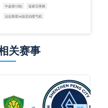
中超第13轮
皇家贝蒂斯
达拉斯星vs温尼伯喷气机
相关赛事
北京国安
vs
中超
深圳