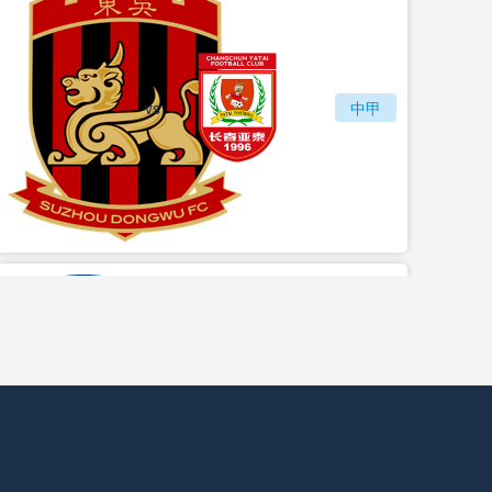
vs
苏州东吴
长春亚泰
中甲
vs
石家庄功夫
陕西联合月亮泊队
中甲