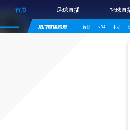
首页
足球直播
篮球直
英超
NBA
中超
世亚预
中甲
日职联