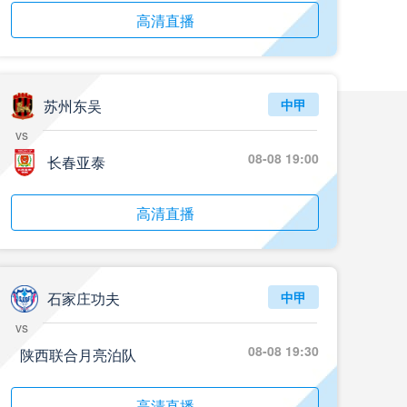
05月24日 青岛红狮vs山东泰山 全场录像回放
高清直播
标签
2024年5月21日
足协杯第3轮
05月24日 石家庄功夫vs北京国安 全场录像回放
标签
2024年5月21日
足协杯第3轮
苏州东吴
中甲
05月24日 重庆铜梁龙vs河南 全场录像回放
vs
标签
2024年5月21日
足协杯第3轮
08-08 19:00
长春亚泰
05月23日 苏州东吴vs上海海港 全场录像
高清直播
标签
比赛录像
上海海港
05月23日 广西平果vs成都蓉城 全场录像
标签
比赛录像
成都蓉城
石家庄功夫
中甲
vs
05月23日 曼城vs伯恩茅斯 全场录像回放
标签
2025年5月21日
英超第37轮
08-08 19:30
陕西联合月亮泊队
05月22日 石家庄功夫vs北京国安 全场录像
高清直播