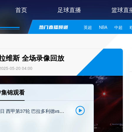
首页
足球直播
篮球直
英超
NBA
中超
世亚预
中甲
日职联
拉维斯 全场录像回放
25-05-20 04:00
/集锦观看
[点击观看-咪咕] 2025年5月19日 西甲第37轮 巴拉多利德vs阿拉维斯 完整录像回放