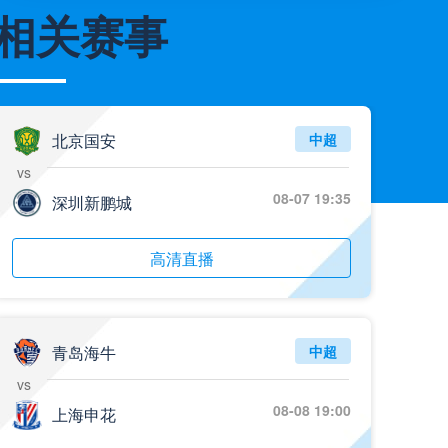
相关赛事
05月26日 阿拉维斯vs奥萨苏纳 全场录像
标签
比赛录像
西甲
05月26日 AC米兰vs蒙扎全场录像回放
标签
2025年5月25日
意甲第38轮
北京国安
中超
05月26日 阿拉维斯vs奥萨苏纳 全场录像回放
vs
标签
2025年5月25日
西甲第38轮
08-07 19:35
深圳新鹏城
05月25日 亚女冠杯决赛 墨尔本城女足vs武汉车谷江大女足 全场录像回放
标签
高清直播
2025年5月24日
亚女冠杯决赛
05月25日 欧联杯决赛 热刺vs曼联 全场录像回放
标签
2025年5月22日
欧联杯决赛
青岛海牛
中超
05月25日 全国游泳冠军赛女子50米蝶泳决赛 余依婷 全场录像回放
vs
标签
2025年5月23日
全国游泳冠军赛女子50米蝶泳决赛
08-08 19:00
上海申花