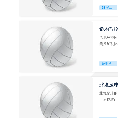
38岁赌上一切：世界杯的绝唱
危地马
危地马拉困
美及加勒比
故事。而危
危地马拉困守墨超迷局
北境足
北境足球的
世界杯将由
前，久久不