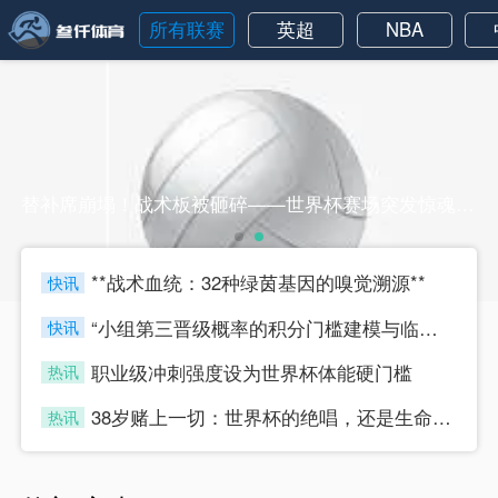
所有联赛
英超
NBA
替补席崩塌！战术板被砸碎——世界杯赛场突发惊魂一刻替补席崩塌！战术板被砸碎——世界杯赛场突发惊魂一刻
**战术血统：32种绿茵基因的嗅觉溯源**
快讯
four
“小组第三晋级概率的积分门槛建模与临界值判定研究”
快讯
four
职业级冲刺强度设为世界杯体能硬门槛
热讯
four
38岁赌上一切：世界杯的绝唱，还是生命的最后冲刺？
热讯
four