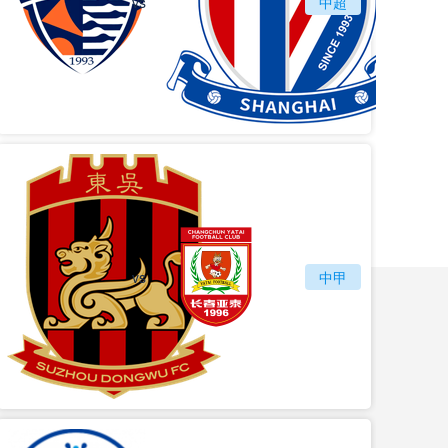
vs
青岛海牛
中超
上海
vs
苏州东吴
长春亚泰
中甲