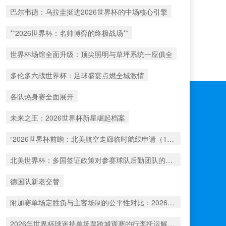
巴尔韦德：乌拉圭挺进2026世界杯的中场核心引擎
**2026世界杯：名帅博弈的终极战场**
世界杯场馆全面升级：顶尖照明与草坪系统一应俱全
多伦多六战世界杯：足球盛宴点燃全城激情
各队热身赛全面展开
未来之王：2026世界杯新星崛起档案
“2026世界杯前瞻：北美航空走廊临时航线申请（1517号）解析”
北美世界杯：多国签证政策对参赛球队后勤团队的运作挑战与应对分析
德国队新老交替
附加赛单场定胜负与主客场制的公平性对比：2026年世界杯前瞻
2026年世界杯球迷持单场票跨城观赛的行李托运解决方案