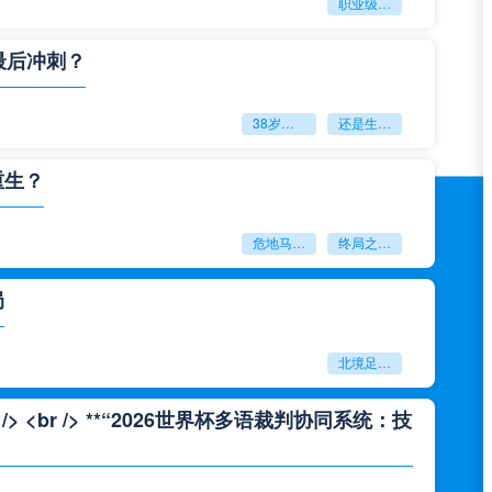
职业级冲刺强度设为世界杯体能硬门槛
最后冲刺？
38岁赌上一切：世界杯的绝唱
还是生命的最后冲刺？
重生？
危地马拉困守墨超迷局
终局之战能否破晓重生？
局
北境足球的权杖博弈：世界杯背后的北美棋局
<br /> **“2026世界杯多语裁判协同系统：技