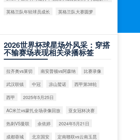
英格兰队年轻球员成长
英格兰队大赛圆梦
2026世界杯球星场外风采：穿搭
不输赛场表现相关录播标签
拉齐奥vs莱切
南安普顿vs阿森纳
比赛录像
武汉联镇
中冠
凉山鹫诺
西甲第38轮
西甲
2025年5月25日
AC米兰vs蒙扎全场录像回放
亚女冠杯决赛
热刺VS曼联
余依婷
2024年5月21日
成都蓉城
北京国安
定南赣联vs云南玉昆