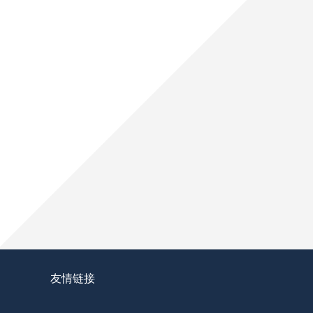
2026世界杯南美区：6张门票，10支劲旅的
巴尔韦德：乌拉圭挺进2026世界杯的中场核
2026世界杯：凯恩扛旗，英格兰锋线新核浮
友情链接