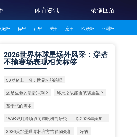
播
体育资讯
录像回放
欧冠杯
德甲
西甲
法甲
意甲
欧联杯
亚洲杯
韩K联
2026世界杯球星场外风采：穿搭
不输赛场表现相关标签
38岁赌上一切：世界杯的绝唱
还是生命的最后冲刺？
终局之战能否破晓重生？
基于您的需求
“VAR裁判跨场协同调度机制研究——以2026年美加墨世界杯赛事为例”
2026美加墨世界杯官方吉祥物亮相
好的