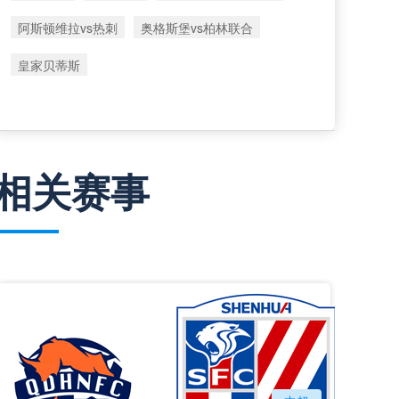
阿斯顿维拉vs热刺
奥格斯堡vs柏林联合
皇家贝蒂斯
相关赛事