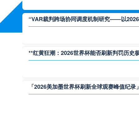
“VAR裁判跨场协同调度机制研究——以202
**红黄狂潮：2026世界杯能否刷新判罚历史极
「2026美加墨世界杯刷新全球观赛峰值纪录
**极限逆转：2026世界杯生死局全景复盘**