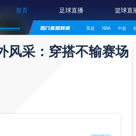
首页
足球直播
篮球直
英超
NBA
中超
世亚预
中甲
日职联
场外风采：穿搭不输赛场