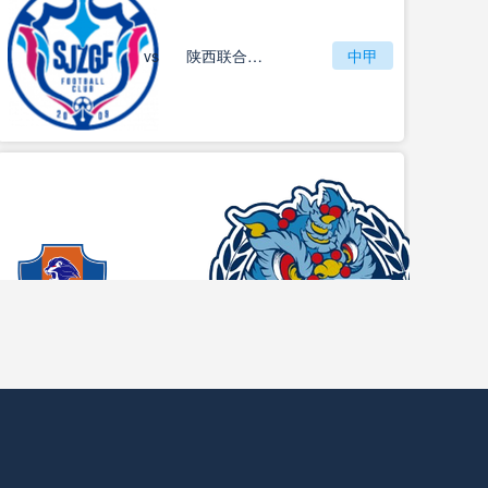
vs
石家庄功夫
陕西联合月亮泊队
中甲
梅州客家
vs
中甲
佛山