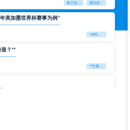
基于您的需求
我为您重写了一个标题：<br /> <br /> **“2026世界杯多语裁判协同系统：技术兼容性与实时运行效能评估”**
6年美加墨世界杯赛事为例”
“VAR裁判跨场协同调度机制研究——以2026年美加墨世界杯赛事为例”
值？**
**红黄狂潮：2026世界杯能否刷新判罚历史极值？**
」
「2026美加墨世界杯刷新全球观赛峰值纪录」
**极限逆转：2026世界杯生死局全景复盘**