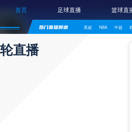
首页
足球直播
篮球直
英超
NBA
中超
世亚预
中甲
日职联
2轮直播