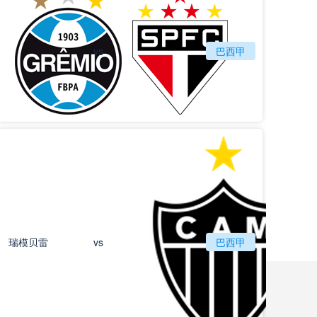
vs
格雷米奥
巴西甲
圣保罗
瑞模贝雷
vs
巴西甲