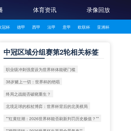
播
体育资讯
录像回放
欧冠杯
德甲
西甲
法甲
意甲
欧联杯
亚洲杯
韩K联
中冠区域分组赛第2轮相关标签
职业级冲刺强度设为世界杯体能硬门槛
38岁赌上一切：世界杯的绝唱
终局之战能否破晓重生？
北境足球的权杖博弈：世界杯背后的北美棋局
**红黄狂潮：2026世界杯能否刷新判罚历史极值？**
**极限逆转：2026世界杯生死局全景复盘**