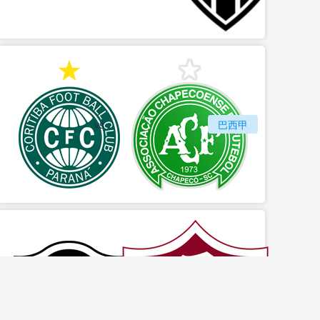
vs
科里蒂巴
巴西甲
沙佩科恩斯
vs
博塔弗戈
巴西甲
弗鲁米嫩