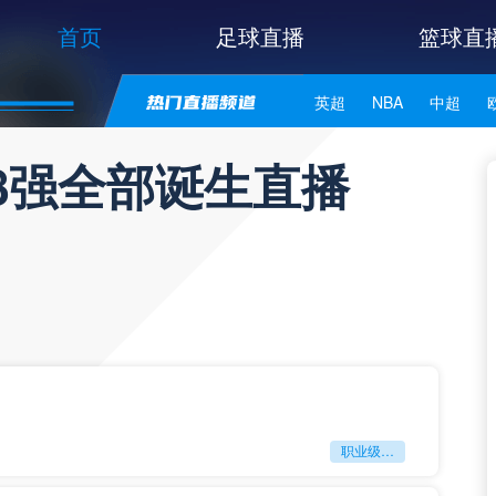
首页
足球直播
篮球直
英超
NBA
中超
世亚预
中甲
日职联
杯8强全部诞生直播
职业级冲刺强度设为世界杯体能硬门槛