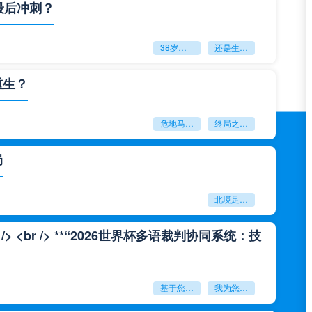
最后冲刺？
38岁赌上一切：世界杯的绝唱
还是生命的最后冲刺？
重生？
危地马拉困守墨超迷局
终局之战能否破晓重生？
局
北境足球的权杖博弈：世界杯背后的北美棋局
<br /> **“2026世界杯多语裁判协同系统：技
基于您的需求
我为您重写了一个标题：<br /> <br /> **“2026世界杯多语裁判协同系统：技术兼容性与实时运行效能评估”**