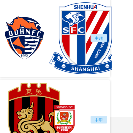
vs
青岛海牛
中超
上海
vs
苏州东吴
长春亚泰
中甲