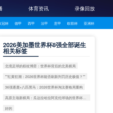
播
体育资讯
录像回放
欧冠杯
德甲
西甲
法甲
意甲
欧联杯
亚洲杯
韩K联
2026美加墨世界杯8强全部诞生
相关标签
北境足球的权杖博弈：世界杯背后的北美棋局
**红黄狂潮：2026世界杯能否刷新判罚历史极值？**
36强逐鹿+八匹黑马：2026世界杯淘汰赛格局重构
高原主场新棋局：瓜达拉哈拉阿克伦球场的世界杯战术重塑
好的