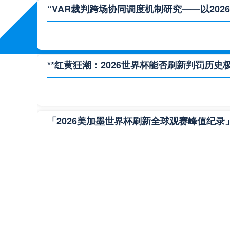
“VAR裁判跨场协同调度机制研究——以202
**红黄狂潮：2026世界杯能否刷新判罚历史极
「2026美加墨世界杯刷新全球观赛峰值纪录
**极限逆转：2026世界杯生死局全景复盘**