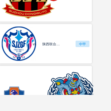
vs
石家庄功夫
陕西联合月亮泊队
中甲
梅州客家
vs
中甲
佛山