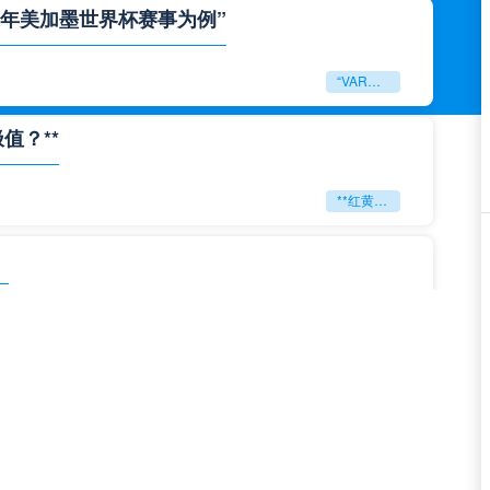
6年美加墨世界杯赛事为例”
“VAR裁判跨场协同调度机制研究——以2026年美加墨世界杯赛事为例”
值？**
**红黄狂潮：2026世界杯能否刷新判罚历史极值？**
」
「2026美加墨世界杯刷新全球观赛峰值纪录」
**极限逆转：2026世界杯生死局全景复盘**