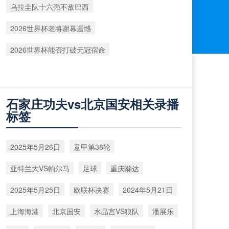
乌拉圭队十六强不敌巴西
2026世界杯老将谢幕遗憾
2026世界杯能否打破无冠宿命
石家庄功夫vs北京国安相关录播
标签
2025年5月26日
意甲第38轮
亚特兰大VS帕尔马
足球
重庆瀚达
2025年5月25日
欧联杯决赛
2024年5月21日
上海海港
北京国安
水晶宫VS狼队
潘展乐