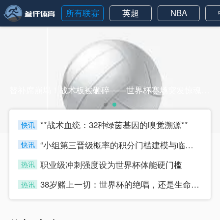
所有联赛
英超
NBA
替补席崩塌！战术板被砸碎——世界杯赛场突发惊魂一刻替补席崩塌！战术板被砸碎——世界杯赛场突发惊魂一刻
**战术血统：32种绿茵基因的嗅觉溯源**
快讯
four
“小组第三晋级概率的积分门槛建模与临界值判定研究”
快讯
four
职业级冲刺强度设为世界杯体能硬门槛
热讯
four
38岁赌上一切：世界杯的绝唱，还是生命的最后冲刺？
热讯
four