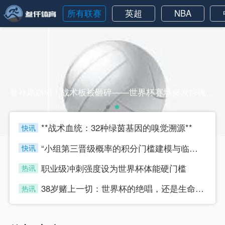
所有联赛
英超
NBA
替补席崩塌！战术板被砸碎——世界杯赛场突发惊魂一刻替补席崩塌！战术板被砸碎——世界杯赛场突发惊魂一刻
**战术血统：32种绿茵基因的嗅觉溯源**
快讯
four
“小组第三晋级概率的积分门槛建模与临界值判定研究”
快讯
four
职业级冲刺强度设为世界杯体能硬门槛
热讯
four
38岁赌上一切：世界杯的绝唱，还是生命的最后冲刺？
热讯
four