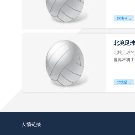
故事。而危
危地马拉困守墨超迷局
北境足
北境足球的
世界杯将由
前，久久不
北境足球的权杖博弈：世界杯背后的北美棋局
好的，没问
数技术革新
友情链接
赛场上沦为