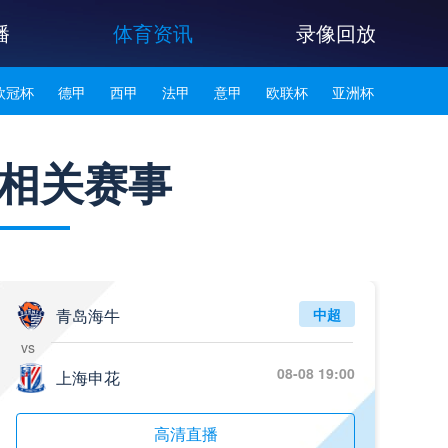
播
体育资讯
录像回放
欧冠杯
德甲
西甲
法甲
意甲
欧联杯
亚洲杯
韩K联
相关赛事
青岛海牛
中超
vs
08-08 19:00
上海申花
高清直播