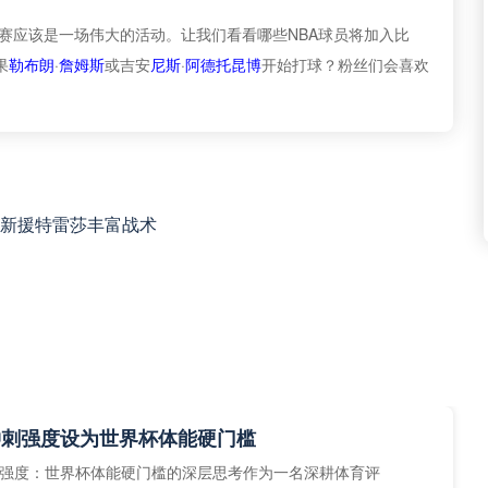
星赛应该是一场伟大的活动。让我们看看哪些NBA球员将加入比
果
勒布朗
·
詹姆斯
或吉安
尼斯
·
阿德托昆博
开始打球？粉丝们会喜欢
新援特雷莎丰富战术
冲刺强度设为世界杯体能硬门槛
强度：世界杯体能硬门槛的深层思考作为一名深耕体育评