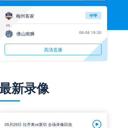
梅州客家
中甲
vs
08-08 19:30
佛山南狮
高清直播
南京城市
中甲
最新录像
vs
08-08 19:30
南通支云
高清直播
05月29日 拉齐奥vs莱切 全场录像回放