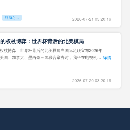
地马拉足球的沉浮，或
终局之战能否破晓重生？
2026-07-21 03:20:16
球的权杖博弈：世界杯背后的北美棋局
权杖博弈：世界杯背后的北美棋局当国际足联宣布2026年
美国、加拿大、墨西哥三国联合举办时，我坐在电视机
详情
能平静。作为一个追
2026-07-20 03:20:16
基于您的需求，我为您重写了一个标题：<br /> <br /> **“2026世界杯多语裁判协同系统：技术兼容性与实时运行效能评估”**
题。作为一位深耕体育领域三十年的评估专家，我见证过无
从青涩走向成熟，也目睹过不少华而不实的“高科技”在顶级
详情
笑柄。对于“2