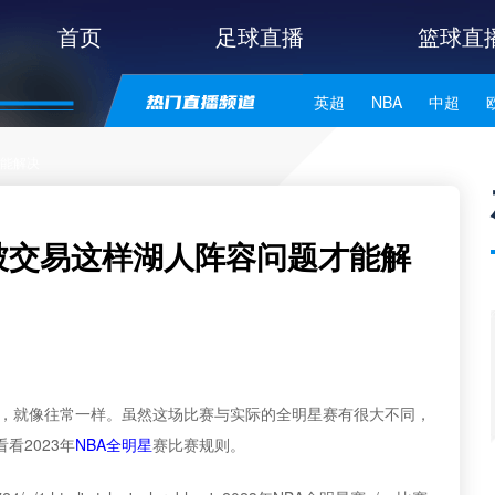
首页
足球直播
篮球直
英超
NBA
中超
世亚预
中甲
日职联
能解决
被交易这样湖人阵容问题才能解
，就像往常一样。虽然这场比赛与实际的全明星赛有很大不同，
看2023年
NBA全明星
赛比赛规则。