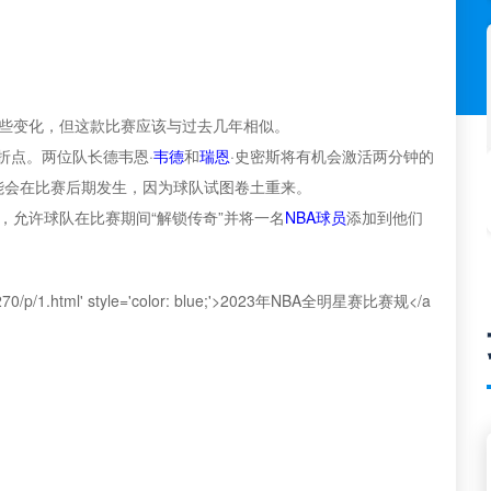
了一些变化，但这款比赛应该与过去几年相似。
折点。两位队长德韦恩·
韦德
和
瑞恩
·史密斯将有机会激活两分钟的
能会在比赛后期发生，因为球队试图卷土重来。
能，允许球队在比赛期间“解锁传奇”并将一名
NBA球员
添加到他们