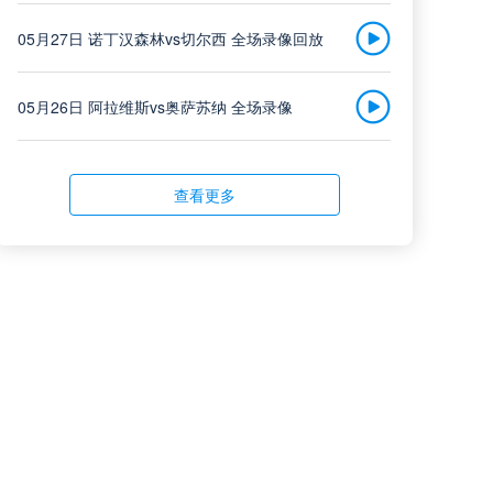
云南玉昆
中超
05月27日 诺丁汉森林vs切尔西 全场录像回放
vs
08-08 20:00
成都蓉城
05月26日 阿拉维斯vs奥萨苏纳 全场录像
高清直播
05月26日 AC米兰vs蒙扎全场录像回放
查看更多
定南赣联
中甲
05月26日 阿拉维斯vs奥萨苏纳 全场录像回放
vs
08-08 20:00
大连鲲城
05月25日 亚女冠杯决赛 墨尔本城女足vs武汉车谷江大女足 全场录像回放
高清直播
05月25日 欧联杯决赛 热刺vs曼联 全场录像回放
05月25日 全国游泳冠军赛女子50米蝶泳决赛 余依婷 全场录像回放
格雷米奥
巴西甲