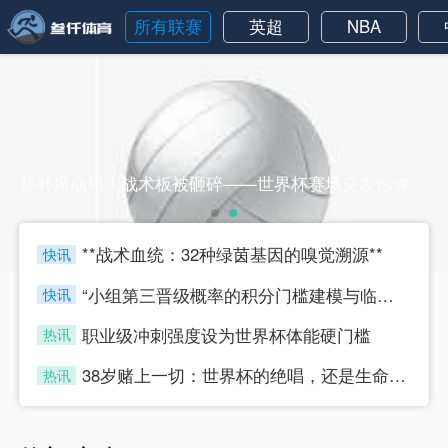
所有联赛
英超
NBA
替补席崩塌！战术板被砸碎——世界杯赛场突发惊魂一刻替补席崩塌！战术板被砸碎——世界杯赛场突发惊魂一刻
**战术血统：32种绿茵基因的嗅觉溯源**
快讯
four
“小组第三晋级概率的积分门槛建模与临界值判定研究”
快讯
four
职业级冲刺强度设为世界杯体能硬门槛
热讯
four
38岁赌上一切：世界杯的绝唱，还是生命的最后冲刺？
热讯
four