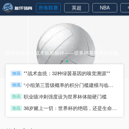
所有联赛
英超
NBA
替补席崩塌！战术板被砸碎——世界杯赛场突发惊魂一刻替补席崩塌！战术板被砸碎——世界杯赛场突发惊魂一刻
**战术血统：32种绿茵基因的嗅觉溯源**
快讯
four
“小组第三晋级概率的积分门槛建模与临界值判定研究”
快讯
four
职业级冲刺强度设为世界杯体能硬门槛
热讯
four
38岁赌上一切：世界杯的绝唱，还是生命的最后冲刺？
热讯
four