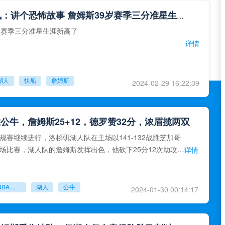
NBA资讯：讲个恐怖故事 詹姆斯39岁赛季三分准星生涯新高了
岁赛季三分准星生涯新高了
详情
湖人
快船
詹姆斯
2024-02-29 16:22:39
公牛，詹姆斯25+12，德罗赞32分，浓眉揽两双
赛继续进行，洛杉矶湖人队在主场以141-132战胜芝加哥
场比赛，湖人队的詹姆斯发挥出色，他砍下25分12次助攻，
详情
得胜
NBA常规赛
湖人
公牛
2024-01-30 00:14:17