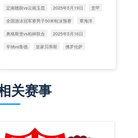
定南赣联vs云南玉昆
2025年5月19日
意甲
全国游泳冠军赛男子50米蛙泳预赛
覃海洋
奥格斯堡vs柏林联合
2025年5月16日
辛纳vs鲁德
皇家贝蒂斯
佛罗伦萨
相关赛事