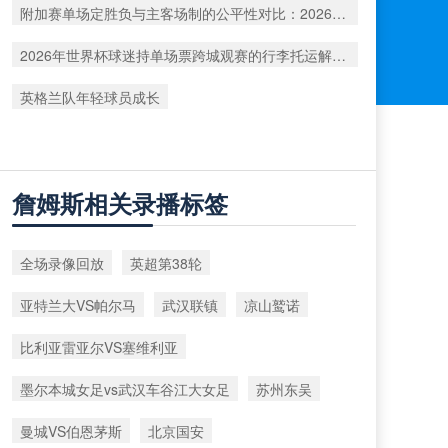
附加赛单场定胜负与主客场制的公平性对比：2026年世界杯前瞻
2026年世界杯球迷持单场票跨城观赛的行李托运解决方案
英格兰队年轻球员成长
詹姆斯相关录播标签
全场录像回放
英超第38轮
亚特兰大VS帕尔马
武汉联镇
凉山鹫诺
比利亚雷亚尔VS塞维利亚
墨尔本城女足vs武汉车谷江大女足
苏州东吴
曼城VS伯恩茅斯
北京国安