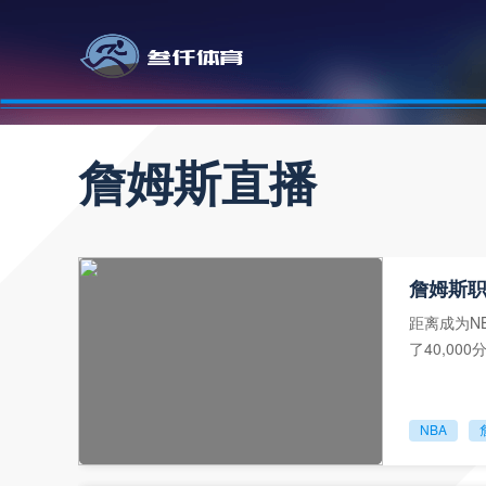
詹姆斯直播
距离成为N
了40,0
乎无法重复
NBA