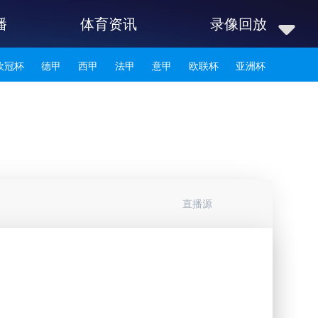
播
体育资讯
录像回放
欧冠杯
德甲
西甲
法甲
意甲
欧联杯
亚洲杯
韩K联
直播源