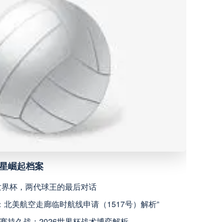
重庆铜梁龙
高清直播
大连鲲城
高清直播
长春亚泰
高清直播
广州豹
高清直播
深圳新鹏城
高清直播
新星崛起档案
6世界杯，两代球王的最后对话
梅州客家
高清直播
瞻：北美航空走廊临时航线申请（1517号）解析”
赛持久战：2026世界杯战术博弈解析
成都蓉城
高清直播