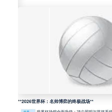
中超
20:00
中甲
18:00
中甲
19:00
中甲
19:00
中超
19:00
好的，这是为您重写的标题：<br /> <br /> **传感器如何精准捕捉北美世界杯射门时的瞬时球速**
用球解析
中甲
19:30
**2026世界杯：名帅博弈的终极战场**
世界杯场馆全面升级：顶尖照明与草坪系
中超
19:35
世界杯场馆全面升级：顶尖照明与草坪系统一应俱全