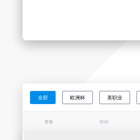
全部
欧洲杯
美职业
日职联
韩K联
墨西超
赛事
时间
巴西杯
亚冠杯
荷甲