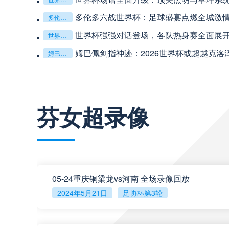
多伦多六战世界杯：足球盛宴点燃全城激
多伦多六战世界杯：足球盛宴点燃全城激情
中超
19:35
世界杯强强对话登场，各队热身赛全面展
世界杯强强对话登场，各队热身赛全面展开
姆巴佩剑指神迹：2026世界杯或超越克洛
姆巴佩剑指神迹：2026世界杯或超越克洛泽登顶射手王
中超
20:00
查看更多
中超
20:00
芬女超录像
05-24重庆铜梁龙vs河南 全场录像回放
2024年5月21日
足协杯第3轮