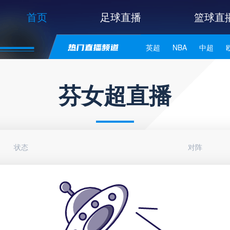
首页
足球直播
篮球直
英超
NBA
中超
世亚预
中甲
日职联
芬女超直播
状态
对阵