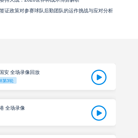
签证政策对参赛球队后勤团队的运作挑战与应对分析
北京国安
高清直播
河南队
高清直播
查看更多
大连英博
高清直播
京国安 全场录像回放
杯第3轮
海港 全场录像
202