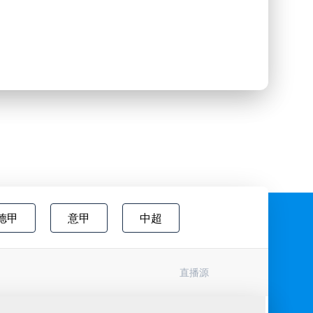
德甲
意甲
中超
欧国联
巴西甲
瑞典超
直播源
协杯
挪超
国际友谊