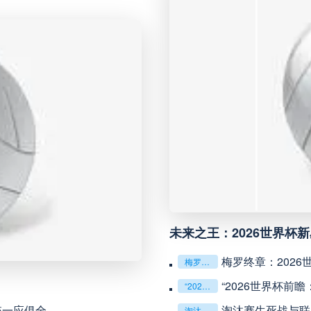
未开赛
青岛西海岸
VS
08月15日 星期六
未开赛
延边龙鼎
VS
未开赛
陕西联合月亮泊队
VS
未开赛
无锡吴钩
VS
未开赛
辽宁铁人
VS
未来之王：2026世界杯
梅罗终章：202
梅罗终章：2026世界杯，两代球王的最后对话
未开赛
广西恒宸
VS
“2026世界杯前
“2026世界杯前瞻：北美航空走廊临时航线申请（1517号）解析”
统一应俱全
淘汰赛生死战与联
未开赛
浙江队
VS
淘汰赛生死战与联赛持久战：2026世界杯战术博弈解析