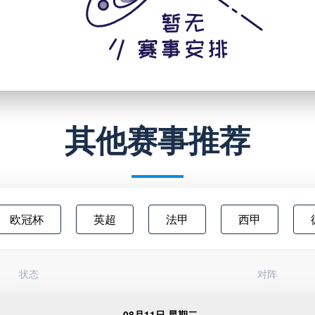
其他赛事推荐
欧冠杯
英超
法甲
西甲
澳超
中甲
欧联杯
日职乙
状态
对阵
俄超
阿甲
芬超
挪甲
足
08月11日 星期二