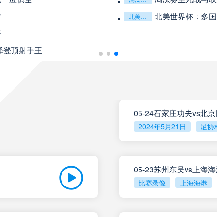
情
北美世界杯：多国
北美世界杯：多国签证政策对参赛球队后勤团队的运作挑战与应对分析
未开赛
天津津门虎
VS
开
泽登顶射手王
未开赛
上海申花
VS
未开赛
云南玉昆
VS
05-24石家庄功夫vs北
2024年5月21日
足协
05-23苏州东吴vs上海
比赛录像
上海海港