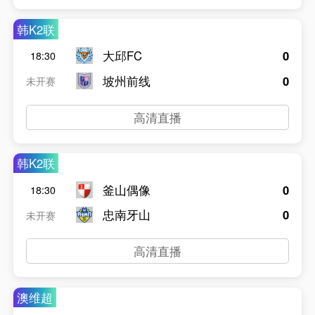
韩K2联
大邱FC
0
18:30
坡州前线
0
未开赛
高清直播
韩K2联
釜山偶像
0
18:30
忠南牙山
0
未开赛
高清直播
澳维超