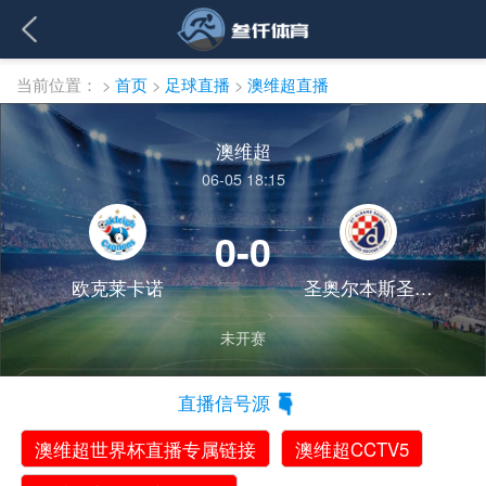
当前位置：
>
首页
>
足球直播
>
澳维超直播
澳维超
06-05 18:15
0-0
欧克莱卡诺
圣奥尔本斯圣特斯
未开赛
直播信号源
澳维超世界杯直播专属链接
澳维超CCTV5