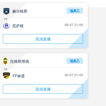
05月24日 重庆铜梁龙vs河南 全场录像回放
标签
2024年5月21日
足协杯第3轮
赫尔格斯
瑞典乙
vs
05月23日 苏州东吴vs上海海港 全场录像
06-07 21:00
昆萨根
标签
比赛录像
上海海港
05月23日 广西平果vs成都蓉城 全场录像
高清直播
标签
比赛录像
成都蓉城
05月23日 曼城vs伯恩茅斯 全场录像回放
拉格斯维德
瑞典乙
标签
2025年5月21日
英超第37轮
vs
05月22日 石家庄功夫vs北京国安 全场录像
06-07 21:00
FF林度
标签
比赛录像
北京国安
高清直播
05月22日 水晶宫vs狼队 全场录像回放
标签
2025年5月21日
英超第37轮