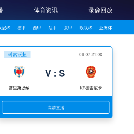
播
体育资讯
录像回放
欧冠杯
德甲
西甲
法甲
意甲
欧联杯
亚洲杯
韩K联
科索沃超
06-07 21:00
V : S
普里斯堤纳
KF德雷尼卡
高清直播