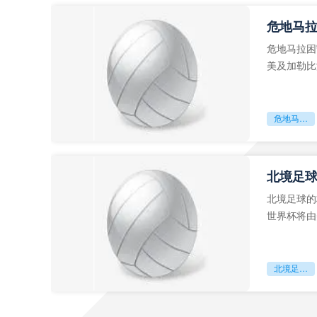
危地马
危地马拉困
美及加勒比
故事。而危
危地马拉困守墨超迷局
北境足
北境足球的
世界杯将由
前，久久不
北境足球的权杖博弈：世界杯背后的北美棋局