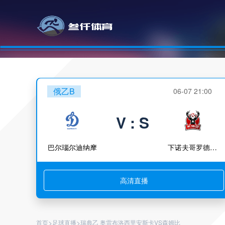
俄乙B
06-07 21:00
V : S
巴尔瑙尔迪纳摩
下诺夫哥罗德胜利
高清直播
>
>
首页
足球直播
瑞典乙 奥雷布洛西里安斯卡VS森姆比