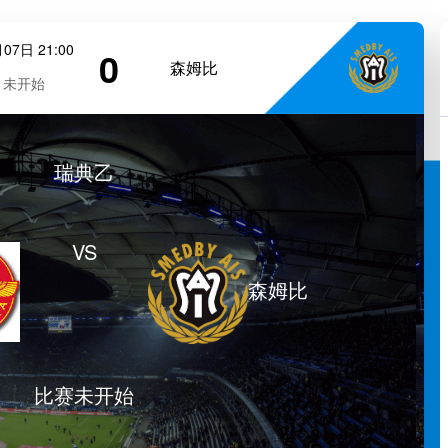
07日 21:00
0
森姆比
未开始
瑞典乙
VS
森姆比
比赛未开始