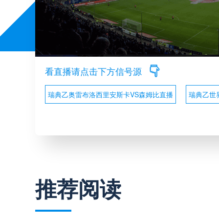
看直播请点击下方信号源
瑞典乙奥雷布洛西里安斯卡VS森姆比直播
瑞典乙世
推荐阅读