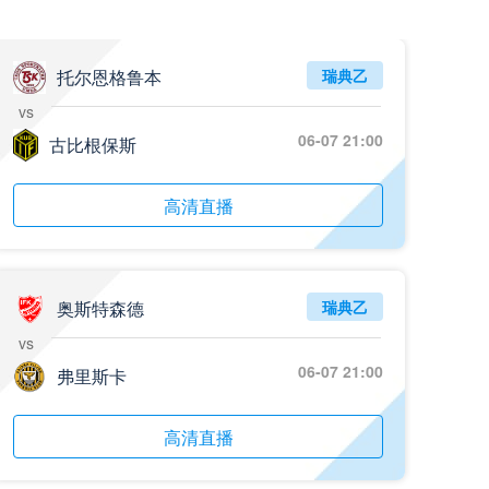
05月26日 阿拉维斯vs奥萨苏纳 全场录像回放
标签
2025年5月25日
西甲第38轮
托尔恩格鲁本
瑞典乙
vs
05月25日 亚女冠杯决赛 墨尔本城女足vs武汉车谷江大女足 全场录像回放
06-07 21:00
标签
古比根保斯
2025年5月24日
亚女冠杯决赛
05月25日 欧联杯决赛 热刺vs曼联 全场录像回放
高清直播
标签
2025年5月22日
欧联杯决赛
05月25日 全国游泳冠军赛女子50米蝶泳决赛 余依婷 全场录像回放
标签
2025年5月23日
全国游泳冠军赛女子50米蝶泳决赛
奥斯特森德
瑞典乙
vs
05月24日 青岛红狮vs山东泰山 全场录像回放
06-07 21:00
弗里斯卡
标签
2024年5月21日
足协杯第3轮
05月24日 石家庄功夫vs北京国安 全场录像回放
高清直播
标签
2024年5月21日
足协杯第3轮