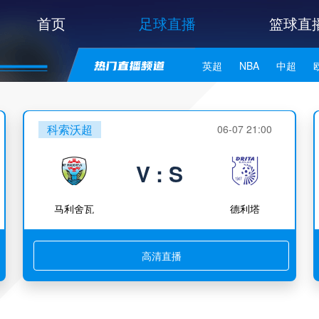
首页
足球直播
篮球直
英超
NBA
中超
世亚预
中甲
日职联
科索沃超
06-07 21:00
V : S
马利舍瓦
德利塔
高清直播