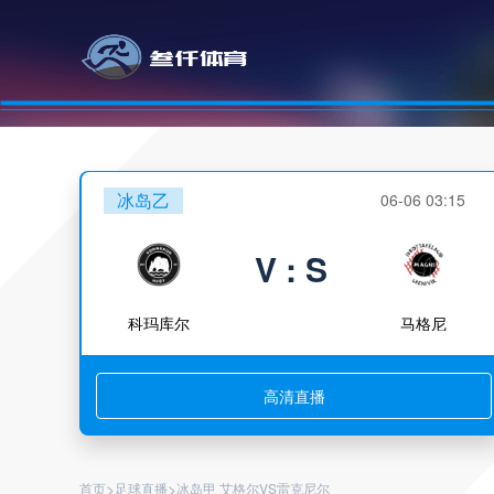
冰岛乙
06-06 03:15
V : S
科玛库尔
马格尼
高清直播
>
>
首页
足球直播
冰岛甲 艾格尔VS雷克尼尔