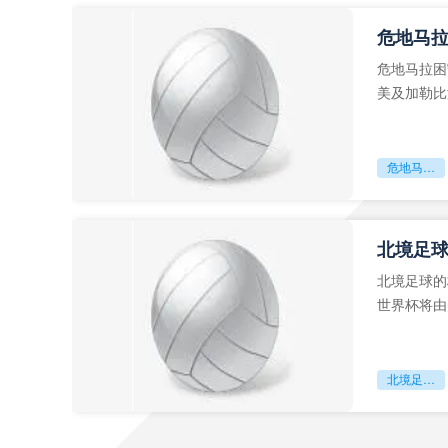
危地马
危地马拉困
美及加勒比
故事。而危
危地马拉困守墨超迷局
北境足
北境足球的
世界杯将由
前，久久不
北境足球的权杖博弈：世界杯背后的北美棋局