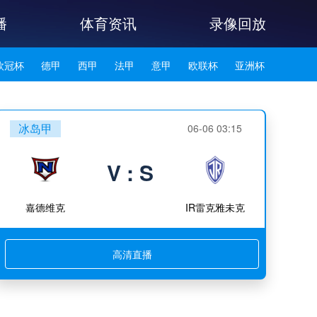
播
体育资讯
录像回放
欧冠杯
德甲
西甲
法甲
意甲
欧联杯
亚洲杯
韩K联
冰岛甲
06-06 03:15
V : S
嘉德维克
IR雷克雅未克
高清直播