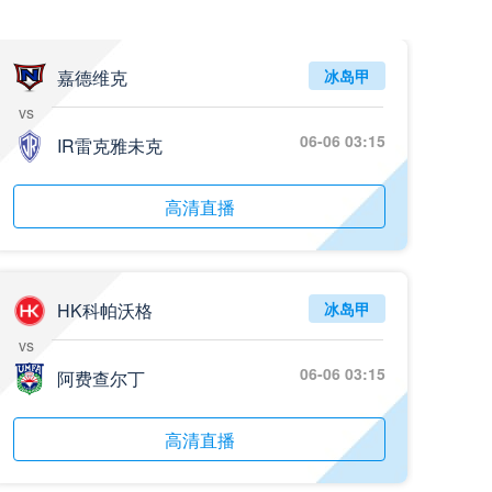
05月26日 阿拉维斯vs奥萨苏纳 全场录像回放
标签
2025年5月25日
西甲第38轮
嘉德维克
冰岛甲
vs
05月25日 亚女冠杯决赛 墨尔本城女足vs武汉车谷江大女足 全场录像回放
06-06 03:15
标签
IR雷克雅未克
2025年5月24日
亚女冠杯决赛
05月25日 欧联杯决赛 热刺vs曼联 全场录像回放
高清直播
标签
2025年5月22日
欧联杯决赛
05月25日 全国游泳冠军赛女子50米蝶泳决赛 余依婷 全场录像回放
标签
2025年5月23日
全国游泳冠军赛女子50米蝶泳决赛
HK科帕沃格
冰岛甲
vs
05月24日 青岛红狮vs山东泰山 全场录像回放
06-06 03:15
阿费查尔丁
标签
2024年5月21日
足协杯第3轮
05月24日 石家庄功夫vs北京国安 全场录像回放
高清直播
标签
2024年5月21日
足协杯第3轮