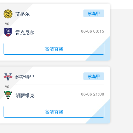
05月24日 重庆铜梁龙vs河南 全场录像回放
标签
2024年5月21日
足协杯第3轮
艾格尔
冰岛甲
vs
05月23日 苏州东吴vs上海海港 全场录像
06-06 03:15
雷克尼尔
标签
比赛录像
上海海港
05月23日 广西平果vs成都蓉城 全场录像
高清直播
标签
比赛录像
成都蓉城
05月23日 曼城vs伯恩茅斯 全场录像回放
维斯特里
冰岛甲
标签
2025年5月21日
英超第37轮
vs
05月22日 石家庄功夫vs北京国安 全场录像
06-06 21:00
胡萨维克
标签
比赛录像
北京国安
高清直播
05月22日 水晶宫vs狼队 全场录像回放
标签
2025年5月21日
英超第37轮