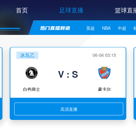
首页
足球直播
篮球直
英超
NBA
中超
世亚预
中甲
日职联
冰岛乙
06-06 03:15
V : S
白色骑士
豪卡尔
高清直播