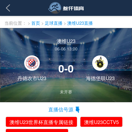
当前位置：
>
首页
>
足球直播
>
澳维U23直播
澳维U23
06-06 13:00
0-0
丹德农市U23
海德堡联U23
未开赛
直播信号源
澳维U23世界杯直播专属链接
澳维U23CCTV5