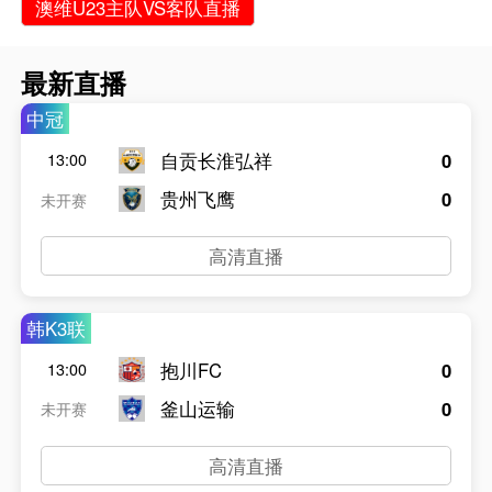
澳维U23主队VS客队直播
最新直播
中冠
自贡长淮弘祥
0
13:00
贵州飞鹰
0
未开赛
高清直播
韩K3联
抱川FC
0
13:00
釜山运输
0
未开赛
高清直播