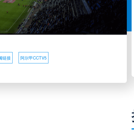
属链接
阿尔甲CCTV5