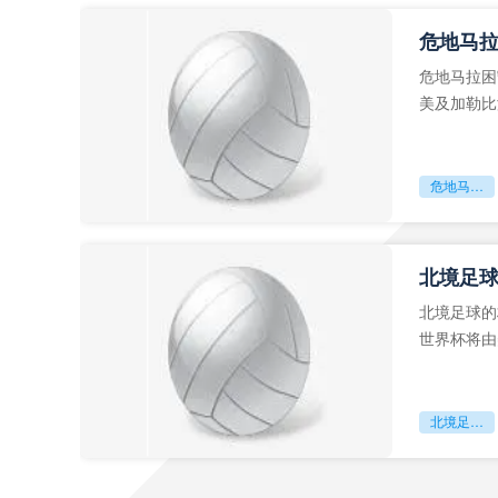
危地马
危地马拉困
美及加勒比
故事。而危
危地马拉困守墨超迷局
北境足
北境足球的
世界杯将由
前，久久不
北境足球的权杖博弈：世界杯背后的北美棋局