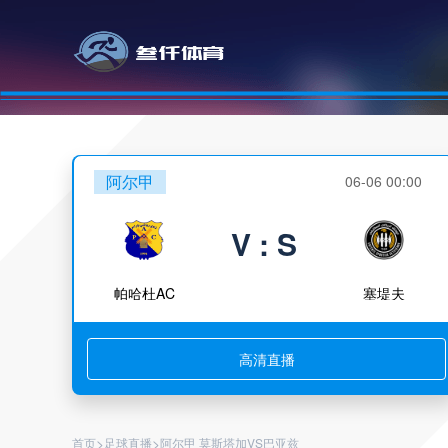
阿尔甲
06-06 00:00
V : S
帕哈杜AC
塞堤夫
高清直播
>
>
首页
足球直播
阿尔甲 莫斯塔加VS巴亚兹