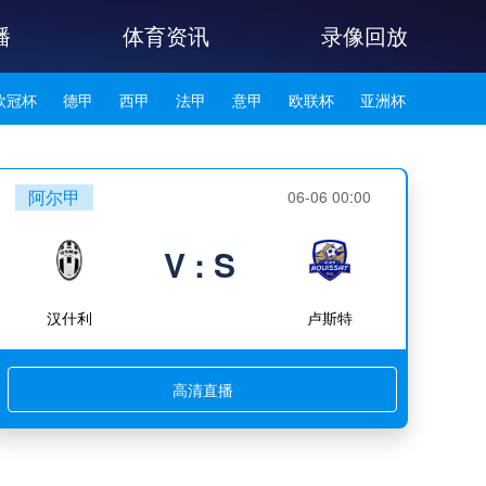
播
体育资讯
录像回放
欧冠杯
德甲
西甲
法甲
意甲
欧联杯
亚洲杯
韩K联
阿尔甲
06-06 00:00
V : S
汉什利
卢斯特
高清直播