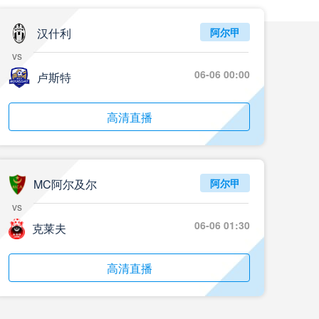
05月24日 重庆铜梁龙vs河南 全场录像回放
标签
2024年5月21日
足协杯第3轮
汉什利
阿尔甲
vs
05月23日 苏州东吴vs上海海港 全场录像
06-06 00:00
卢斯特
标签
比赛录像
上海海港
05月23日 广西平果vs成都蓉城 全场录像
高清直播
标签
比赛录像
成都蓉城
05月23日 曼城vs伯恩茅斯 全场录像回放
MC阿尔及尔
阿尔甲
标签
2025年5月21日
英超第37轮
vs
05月22日 石家庄功夫vs北京国安 全场录像
06-06 01:30
克莱夫
标签
比赛录像
北京国安
高清直播
05月22日 水晶宫vs狼队 全场录像回放
标签
2025年5月21日
英超第37轮