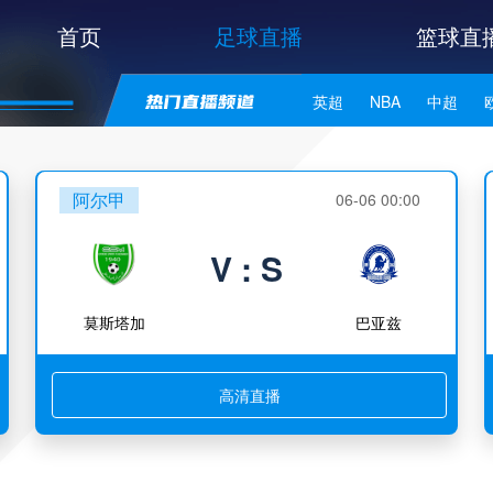
首页
足球直播
篮球直
英超
NBA
中超
世亚预
中甲
日职联
阿尔甲
06-06 00:00
V : S
莫斯塔加
巴亚兹
高清直播