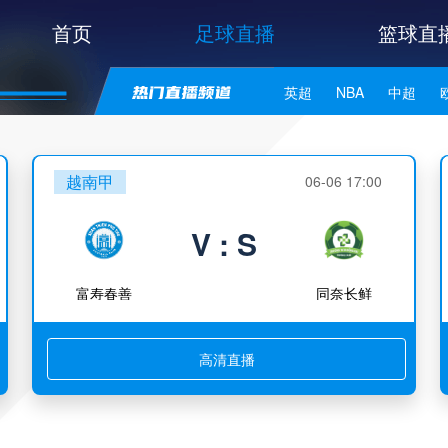
首页
足球直播
篮球直
英超
NBA
中超
世亚预
中甲
日职联
越南甲
06-06 17:00
V : S
富寿春善
同奈长鲜
高清直播