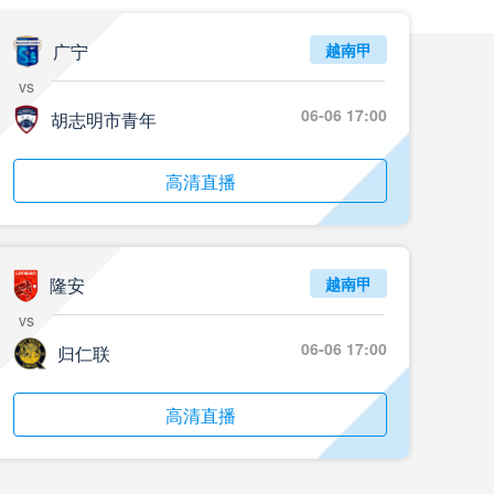
05月24日 重庆铜梁龙vs河南 全场录像回放
标签
2024年5月21日
足协杯第3轮
广宁
越南甲
vs
05月23日 苏州东吴vs上海海港 全场录像
06-06 17:00
胡志明市青年
标签
比赛录像
上海海港
05月23日 广西平果vs成都蓉城 全场录像
高清直播
标签
比赛录像
成都蓉城
05月23日 曼城vs伯恩茅斯 全场录像回放
隆安
越南甲
标签
2025年5月21日
英超第37轮
vs
05月22日 石家庄功夫vs北京国安 全场录像
06-06 17:00
归仁联
标签
比赛录像
北京国安
高清直播
05月22日 水晶宫vs狼队 全场录像回放
标签
2025年5月21日
英超第37轮