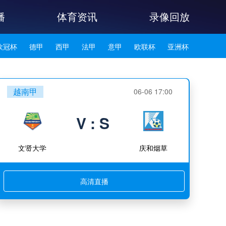
播
体育资讯
录像回放
欧冠杯
德甲
西甲
法甲
意甲
欧联杯
亚洲杯
韩K联
越南甲
06-06 17:00
V : S
文贤大学
庆和烟草
高清直播