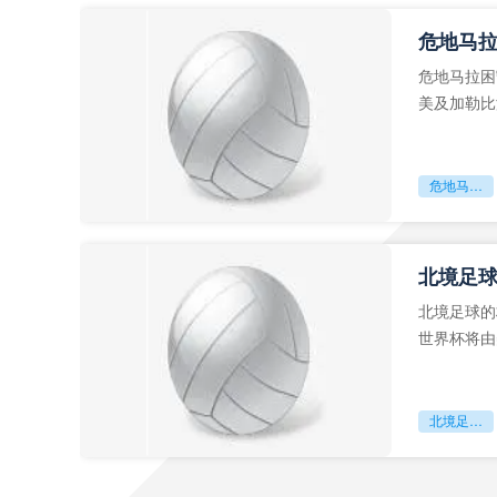
危地马
危地马拉困
美及加勒比
故事。而危
危地马拉困守墨超迷局
北境足
北境足球的
世界杯将由
前，久久不
北境足球的权杖博弈：世界杯背后的北美棋局