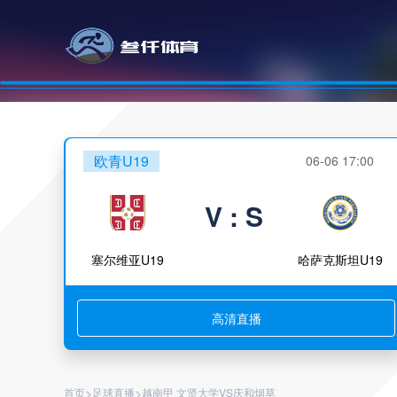
欧青U19
06-06 17:00
V : S
塞尔维亚U19
哈萨克斯坦U19
高清直播
>
>
首页
足球直播
越南甲 文贤大学VS庆和烟草