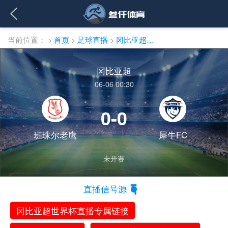
当前位置：
>
首页
>
足球直播
>
冈比亚超直播
冈比亚超
06-06 00:30
0-0
班珠尔老鹰
犀牛FC
未开赛
直播信号源
冈比亚超世界杯直播专属链接