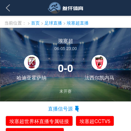
当前位置：
>
首页
>
足球直播
>
埃塞超直播
埃塞超
06-05 23:00
0-0
哈迪亚霍萨纳
法西尔凯内马
未开赛
直播信号源
埃塞超世界杯直播专属链接
埃塞超CCTV5