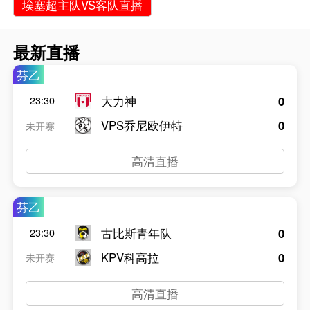
埃塞超主队VS客队直播
最新直播
芬乙
大力神
0
23:30
VPS乔尼欧伊特
0
未开赛
高清直播
芬乙
古比斯青年队
0
23:30
KPV科高拉
0
未开赛
高清直播