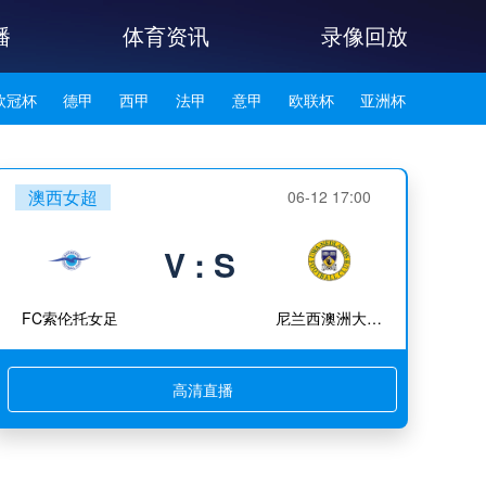
播
体育资讯
录像回放
欧冠杯
德甲
西甲
法甲
意甲
欧联杯
亚洲杯
韩K联
澳西女超
06-12 17:00
V : S
FC索伦托女足
尼兰西澳洲大学女足
高清直播