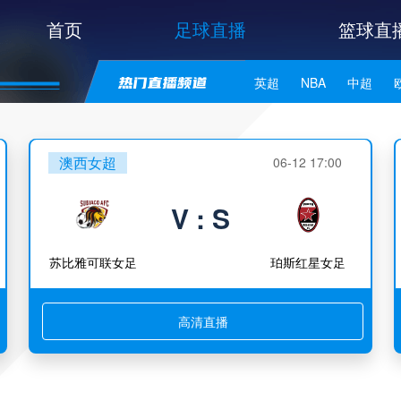
首页
足球直播
篮球直
英超
NBA
中超
世亚预
中甲
日职联
澳西女超
06-12 17:00
V : S
苏比雅可联女足
珀斯红星女足
高清直播