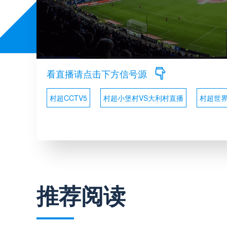
看直播请点击下方信号源
村超CCTV5
村超小堡村VS大利村直播
村超世
推荐阅读