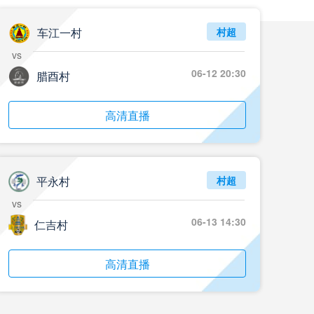
05月24日 重庆铜梁龙vs河南 全场录像回放
标签
2024年5月21日
足协杯第3轮
车江一村
村超
vs
05月23日 苏州东吴vs上海海港 全场录像
06-12 20:30
腊酉村
标签
比赛录像
上海海港
05月23日 广西平果vs成都蓉城 全场录像
高清直播
标签
比赛录像
成都蓉城
05月23日 曼城vs伯恩茅斯 全场录像回放
平永村
村超
标签
2025年5月21日
英超第37轮
vs
05月22日 石家庄功夫vs北京国安 全场录像
06-13 14:30
仁吉村
标签
比赛录像
北京国安
高清直播
05月22日 水晶宫vs狼队 全场录像回放
标签
2025年5月21日
英超第37轮