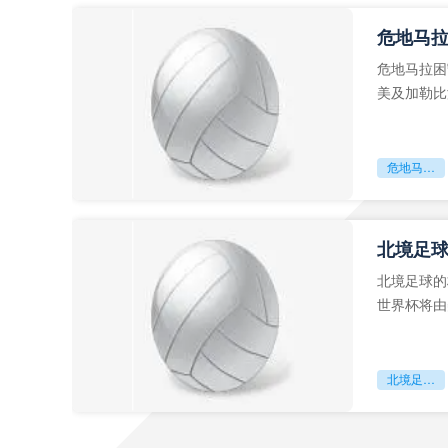
危地马
危地马拉困
美及加勒比
故事。而危
危地马拉困守墨超迷局
北境足
北境足球的
世界杯将由
前，久久不
北境足球的权杖博弈：世界杯背后的北美棋局