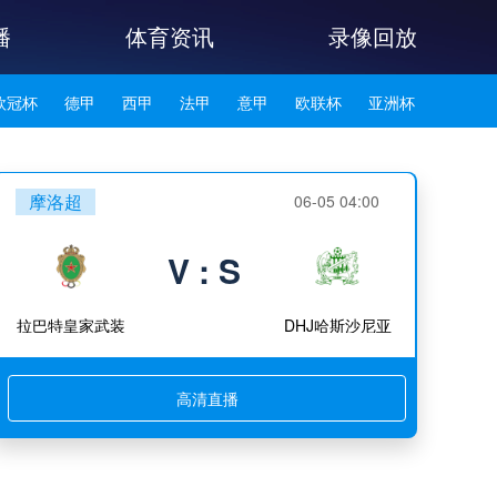
播
体育资讯
录像回放
欧冠杯
德甲
西甲
法甲
意甲
欧联杯
亚洲杯
韩K联
摩洛超
06-05 04:00
V : S
拉巴特皇家武装
DHJ哈斯沙尼亚
高清直播