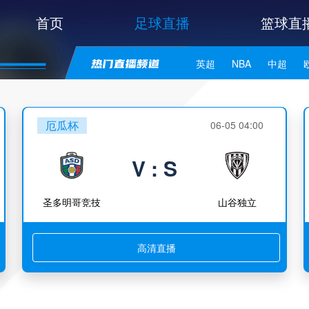
首页
足球直播
篮球直
英超
NBA
中超
世亚预
中甲
日职联
厄瓜杯
06-05 04:00
V : S
圣多明哥竞技
山谷独立
高清直播