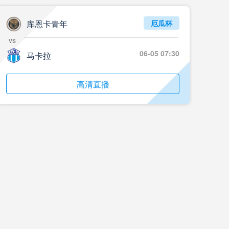
05月24日 重庆铜梁龙vs河南 全场录像回放
标签
2024年5月21日
足协杯第3轮
库恩卡青年
厄瓜杯
vs
05月23日 苏州东吴vs上海海港 全场录像
06-05 07:30
马卡拉
标签
比赛录像
上海海港
05月23日 广西平果vs成都蓉城 全场录像
高清直播
标签
比赛录像
成都蓉城
05月23日 曼城vs伯恩茅斯 全场录像回放
标签
2025年5月21日
英超第37轮
05月22日 石家庄功夫vs北京国安 全场录像
标签
比赛录像
北京国安
05月22日 水晶宫vs狼队 全场录像回放
标签
2025年5月21日
英超第37轮