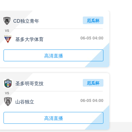
05月26日 阿拉维斯vs奥萨苏纳 全场录像回放
标签
2025年5月25日
西甲第38轮
CD独立青年
厄瓜杯
vs
05月25日 亚女冠杯决赛 墨尔本城女足vs武汉车谷江大女足 全场录像回放
06-05 04:00
标签
基多大学体育
2025年5月24日
亚女冠杯决赛
05月25日 欧联杯决赛 热刺vs曼联 全场录像回放
高清直播
标签
2025年5月22日
欧联杯决赛
05月25日 全国游泳冠军赛女子50米蝶泳决赛 余依婷 全场录像回放
标签
2025年5月23日
全国游泳冠军赛女子50米蝶泳决赛
圣多明哥竞技
厄瓜杯
vs
05月24日 青岛红狮vs山东泰山 全场录像回放
06-05 04:00
山谷独立
标签
2024年5月21日
足协杯第3轮
05月24日 石家庄功夫vs北京国安 全场录像回放
高清直播
标签
2024年5月21日
足协杯第3轮