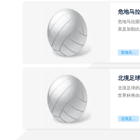
危地马
危地马拉困
美及加勒比
故事。而危
危地马拉困守墨超迷局
北境足
北境足球的
世界杯将由
前，久久不
北境足球的权杖博弈：世界杯背后的北美棋局