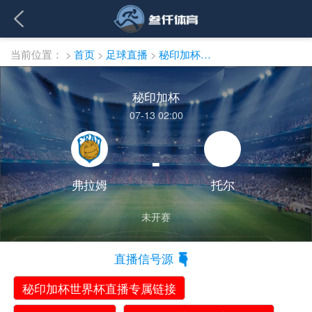
当前位置：
>
首页
>
足球直播
>
秘印加杯直播
秘印加杯
07-13 02:00
-
弗拉姆
托尔
未开赛
直播信号源
秘印加杯世界杯直播专属链接