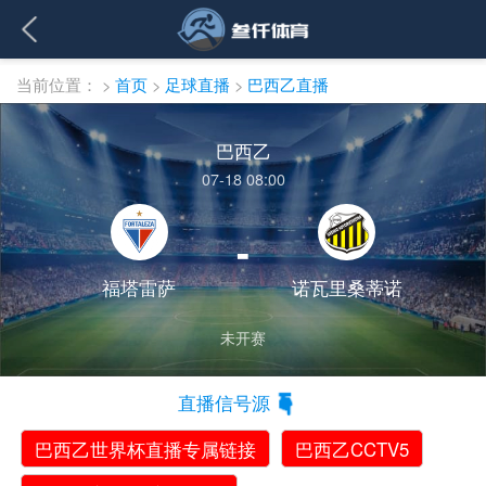
当前位置：
>
首页
>
足球直播
>
巴西乙直播
巴西乙
07-18 08:00
-
福塔雷萨
诺瓦里桑蒂诺
未开赛
直播信号源
巴西乙世界杯直播专属链接
巴西乙CCTV5