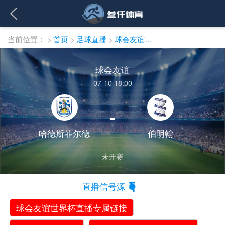
当前位置：
>
首页
>
足球直播
>
球会友谊直播
球会友谊
07-10 18:00
-
哈德斯菲尔德
伯明翰
未开赛
直播信号源
球会友谊世界杯直播专属链接