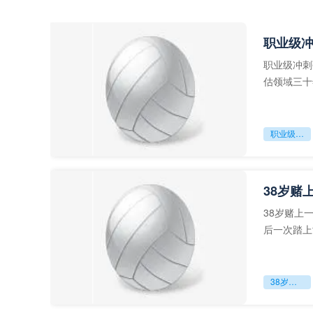
职业级
职业级冲刺
估领域三十
足球运动从“
职业级冲刺强度设为世界杯体能硬门槛
38岁赌
38岁赌上
后一次踏上
字，这是一
38岁赌上一切：世界杯的绝唱