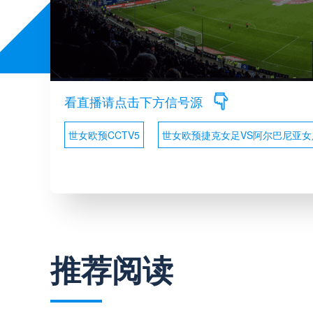
看直播请点击下方信号源
世女欧预CCTV5
世女欧预捷克女足VS阿尔巴尼亚女
推荐阅读