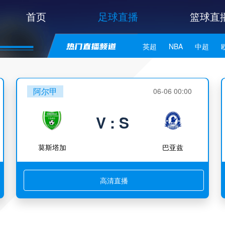
首页
足球直播
篮球直
英超
NBA
中超
世亚预
中甲
日职联
阿尔甲
06-06 00:00
V : S
莫斯塔加
巴亚兹
高清直播