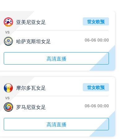
05月26日 阿拉维斯vs奥萨苏纳 全场录像回放
标签
2025年5月25日
西甲第38轮
亚美尼亚女足
世女欧预
vs
05月25日 亚女冠杯决赛 墨尔本城女足vs武汉车谷江大女足 全场录像回放
06-06 00:00
标签
哈萨克斯坦女足
2025年5月24日
亚女冠杯决赛
05月25日 欧联杯决赛 热刺vs曼联 全场录像回放
高清直播
标签
2025年5月22日
欧联杯决赛
05月25日 全国游泳冠军赛女子50米蝶泳决赛 余依婷 全场录像回放
标签
2025年5月23日
全国游泳冠军赛女子50米蝶泳决赛
摩尔多瓦女足
世女欧预
vs
05月24日 青岛红狮vs山东泰山 全场录像回放
06-06 00:00
罗马尼亚女足
标签
2024年5月21日
足协杯第3轮
05月24日 石家庄功夫vs北京国安 全场录像回放
高清直播
标签
2024年5月21日
足协杯第3轮