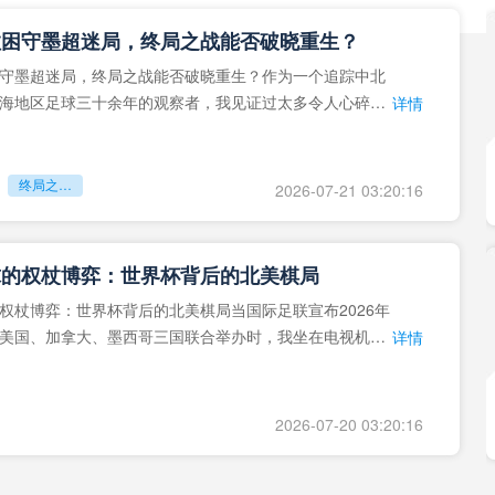
拉困守墨超迷局，终局之战能否破晓重生？
守墨超迷局，终局之战能否破晓重生？作为一个追踪中北
海地区足球三十余年的观察者，我见证过太多令人心碎的
详情
地马拉足球的沉浮，或
终局之战能否破晓重生？
2026-07-21 03:20:16
球的权杖博弈：世界杯背后的北美棋局
权杖博弈：世界杯背后的北美棋局当国际足联宣布2026年
美国、加拿大、墨西哥三国联合举办时，我坐在电视机
详情
能平静。作为一个追
2026-07-20 03:20:16