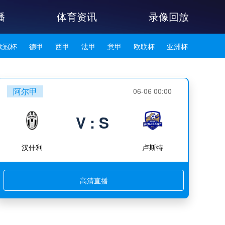
播
体育资讯
录像回放
欧冠杯
德甲
西甲
法甲
意甲
欧联杯
亚洲杯
韩K联
阿尔甲
06-06 00:00
V : S
汉什利
卢斯特
高清直播