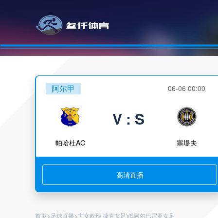
阿尔甲
06-06 00:00
V : S
帕哈杜AC
塞堤夫
高清直播
>
>
首页
足球直播
世女欧预 捷克女足VS阿尔巴尼亚女足