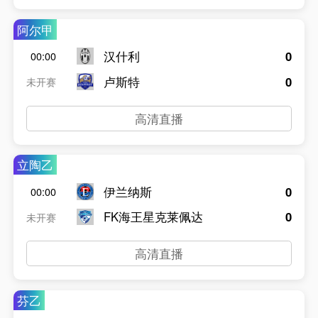
阿尔甲
汉什利
0
00:00
卢斯特
0
未开赛
高清直播
立陶乙
伊兰纳斯
0
00:00
FK海王星克莱佩达
0
未开赛
高清直播
芬乙