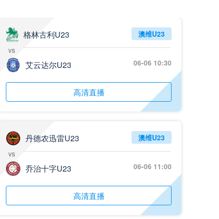
05月26日 阿拉维斯vs奥萨苏纳 全场录像回放
标签
2025年5月25日
西甲第38轮
格林古利U23
澳维U23
vs
05月25日 亚女冠杯决赛 墨尔本城女足vs武汉车谷江大女足 全场录像回放
06-06 10:30
标签
艾云达尔U23
2025年5月24日
亚女冠杯决赛
05月25日 欧联杯决赛 热刺vs曼联 全场录像回放
高清直播
标签
2025年5月22日
欧联杯决赛
05月25日 全国游泳冠军赛女子50米蝶泳决赛 余依婷 全场录像回放
标签
2025年5月23日
全国游泳冠军赛女子50米蝶泳决赛
丹德农迅雷U23
澳维U23
vs
05月24日 青岛红狮vs山东泰山 全场录像回放
06-06 11:00
乔治十字U23
标签
2024年5月21日
足协杯第3轮
05月24日 石家庄功夫vs北京国安 全场录像回放
高清直播
标签
2024年5月21日
足协杯第3轮