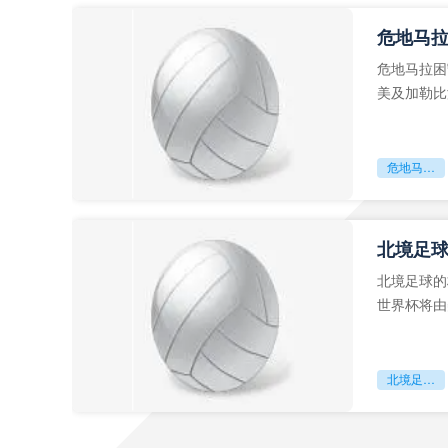
危地马
危地马拉困
美及加勒比
故事。而危
危地马拉困守墨超迷局
北境足
北境足球的
世界杯将由
前，久久不
北境足球的权杖博弈：世界杯背后的北美棋局