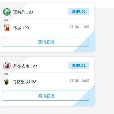
05月24日 重庆铜梁龙vs河南 全场录像回放
标签
2024年5月21日
足协杯第3轮
班特列U23
澳维U23
vs
05月23日 苏州东吴vs上海海港 全场录像
06-06 11:00
休城U23
标签
比赛录像
上海海港
05月23日 广西平果vs成都蓉城 全场录像
高清直播
标签
比赛录像
成都蓉城
05月23日 曼城vs伯恩茅斯 全场录像回放
丹德农市U23
澳维U23
标签
2025年5月21日
英超第37轮
vs
05月22日 石家庄功夫vs北京国安 全场录像
06-06 13:00
海德堡联U23
标签
比赛录像
北京国安
高清直播
05月22日 水晶宫vs狼队 全场录像回放
标签
2025年5月21日
英超第37轮