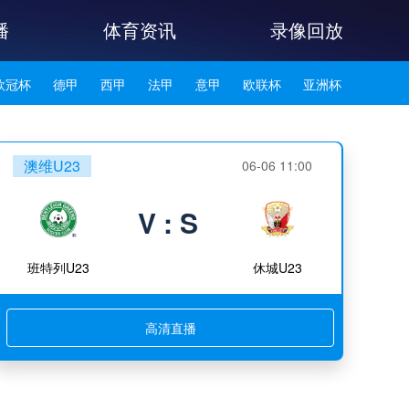
播
体育资讯
录像回放
欧冠杯
德甲
西甲
法甲
意甲
欧联杯
亚洲杯
韩K联
澳维U23
06-06 11:00
V : S
班特列U23
休城U23
高清直播