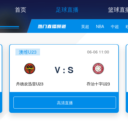
首页
足球直播
篮球直
英超
NBA
中超
世亚预
中甲
日职联
澳维U23
06-06 11:00
V : S
丹德农迅雷U23
乔治十字U23
高清直播