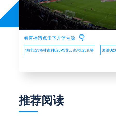
看直播请点击下方信号源
澳维U23格林古利U23VS艾云达尔U23直播
澳维U2
推荐阅读