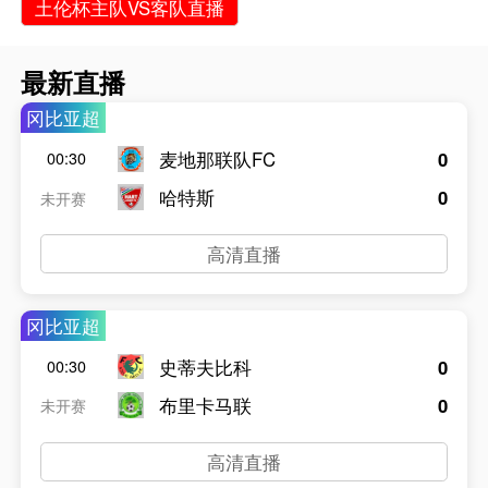
土伦杯主队VS客队直播
最新直播
冈比亚超
麦地那联队FC
0
00:30
哈特斯
0
未开赛
高清直播
冈比亚超
史蒂夫比科
0
00:30
布里卡马联
0
未开赛
高清直播