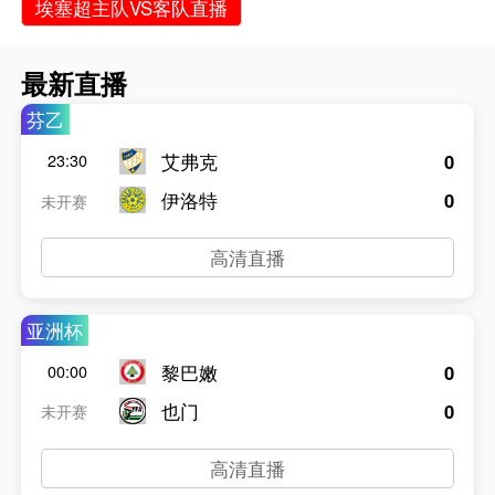
埃塞超主队VS客队直播
最新直播
芬乙
艾弗克
0
23:30
伊洛特
0
未开赛
高清直播
亚洲杯
黎巴嫩
0
00:00
也门
0
未开赛
高清直播