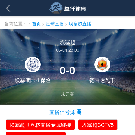
当前位置：
>
首页
>
足球直播
>
埃塞超直播
埃塞超
06-04 23:00
0-0
埃塞俄比亚保险
德雷达瓦市
未开赛
直播信号源
埃塞超世界杯直播专属链接
埃塞超CCTV5