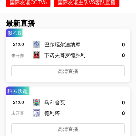
国际友谊CCTV5
国际友谊主队VS客队直播
最新直播
俄乙B
巴尔瑙尔迪纳摩
0
21:00
下诺夫哥罗德胜利
0
未开赛
高清直播
科索沃超
马利舍瓦
0
21:00
德利塔
0
未开赛
高清直播