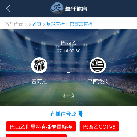
当前位置：
>
首页
>
足球直播
>
巴西乙直播
巴西乙
07-14 07:30
-
塞阿拉
巴西竞技
未开赛
直播信号源
巴西乙世界杯直播专属链接
巴西乙CCTV5