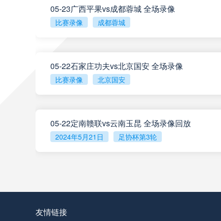
05-23广西平果vs成都蓉城 全场录像
比赛录像
成都蓉城
阿甲
04:00
阿甲
04:00
05-22石家庄功夫vs北京国安 全场录像
比赛录像
北京国安
阿甲
04:00
05-22定南赣联vs云南玉昆 全场录像回放
阿甲
04:00
2024年5月21日
足协杯第3轮
查看更多
阿甲
04:00
阿甲
04:00
友情链接
阿甲
04:00