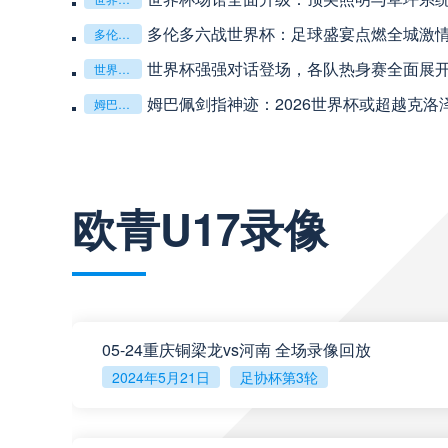
中超
19:35
多伦多六战世界杯：足球盛宴点燃全城激
多伦多六战世界杯：足球盛宴点燃全城激情
世界杯强强对话登场，各队热身赛全面展
世界杯强强对话登场，各队热身赛全面展开
中超
20:00
姆巴佩剑指神迹：2026世界杯或超越克洛
姆巴佩剑指神迹：2026世界杯或超越克洛泽登顶射手王
巴西甲
22:00
查看更多
欧青U17录像
巴西甲
03:00
巴西甲
03:00
05-24重庆铜梁龙vs河南 全场录像回放
2024年5月21日
足协杯第3轮
阿甲
04:00
阿甲
04:00