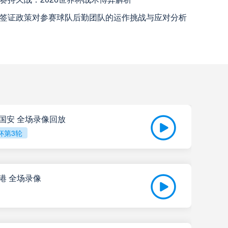
上海海港
高清直播
签证政策对参赛球队后勤团队的运作挑战与应对分析
天津津门虎
高清直播
米拉索
高清直播
查看更多
京国安 全场录像回放
瓦斯科达伽马
高清直播
杯第3轮
巴西国际
高清直播
海港 全场录像
科尔多瓦中央SDE
高清直播
202
河床
高清直播