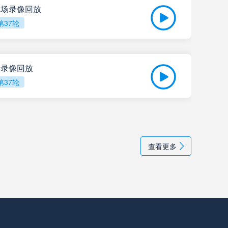
 全场录像回放
第37轮
拉努斯
高清直播
05-
比赛
飓风队
高清直播
全场录像回放
第37轮
阿尔多斯维
高清直播
05-
202
甘拿斯亚门多萨
高清直播
查看更多
里奥夸尔托学生队
高清直播
普拉腾斯
高清直播
巴拉卡斯中央队
高清直播