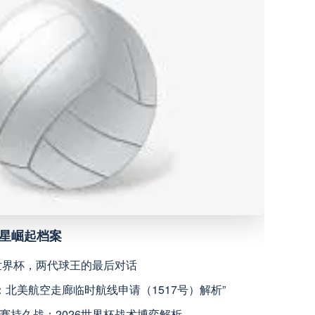
米内罗竞技
高清直播
沙佩科恩斯
高清直播
弗鲁米嫩塞
高清直播
深圳青年人
高清直播
青岛西海岸
高清直播
新星崛起档案
宁波职业足球俱乐部
高清直播
6世界杯，两代球王的最后对话
广西恒宸
高清直播
瞻：北美航空走廊临时航线申请（1517号）解析”
赛持久战：2026世界杯战术博弈解析