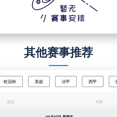
其他赛事推荐
欧冠杯
英超
法甲
西甲
澳超
中甲
欧联杯
日职乙
状态
对阵
俄超
阿甲
芬超
挪甲
足
08月07日 星期五