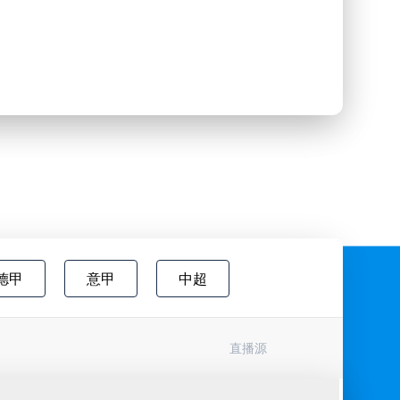
德甲
意甲
中超
欧国联
巴西甲
瑞典超
直播源
协杯
挪超
国际友谊