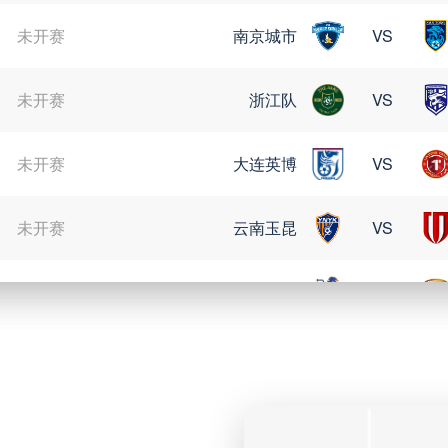
未开赛
南京城市
VS
未开赛
浙江队
VS
未开赛
大连英博
VS
未开赛
云南玉昆
VS
未开赛
定南赣联
VS
08月09日 星期日
未开赛
格雷米奥
VS