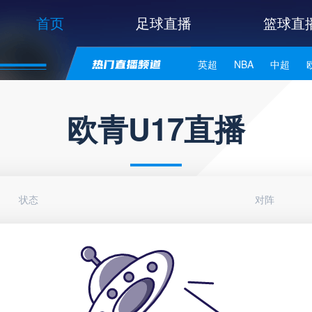
首页
足球直播
篮球直
英超
NBA
中超
世亚预
中甲
日职联
欧青U17直播
状态
对阵