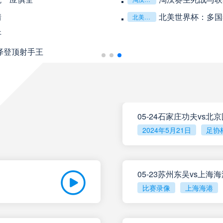
未开赛
重庆铜梁龙
VS
情
北美世界杯：多国
北美世界杯：多国签证政策对参赛球队后勤团队的运作挑战与应对分析
开
未开赛
山东泰山
VS
泽登顶射手王
未开赛
克鲁塞罗
VS
08月10日 星期一
05-24石家庄功夫vs北
未开赛
巴伊亚
VS
2024年5月21日
足协
未开赛
帕尔梅拉斯
VS
05-23苏州东吴vs上海
比赛录像
上海海港
未开赛
圣塔菲联
VS
未开赛
泰格雷
VS