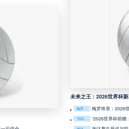
未开赛
瑞模贝雷
VS
未开赛
科里蒂巴
VS
未开赛
博塔弗戈
VS
未开赛
延边龙鼎
VS
未开赛
河南队
VS
未来之王：2026世界杯
未开赛
无锡吴钩
VS
梅罗终章：202
梅罗终章：2026世界杯，两代球王的最后对话
未开赛
广州豹
VS
“2026世界杯前
“2026世界杯前瞻：北美航空走廊临时航线申请（1517号）解析”
统一应俱全
淘汰赛生死战与联
淘汰赛生死战与联赛持久战：2026世界杯战术博弈解析