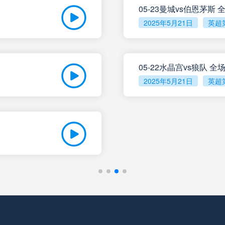
05-23曼城vs伯恩茅斯
2025年5月21日
英超
未开赛
塔勒瑞斯
VS
未开赛
圣洛伦索
VS
05-22水晶宫vs狼队 
2025年5月21日
英超
未开赛
罗萨里奥中央
VS
未开赛
科尔多瓦学院
VS
未开赛
门多萨独立
VS
未开赛
阿根廷独立
VS
未开赛
拉普拉塔体操
VS