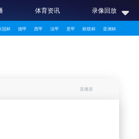
播
体育资讯
录像回放
欧冠杯
德甲
西甲
法甲
意甲
欧联杯
亚洲杯
韩K联
直播源