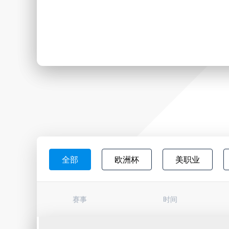
全部
欧洲杯
美职业
日职联
韩K联
墨西超
赛事
时间
巴西杯
亚冠杯
荷甲