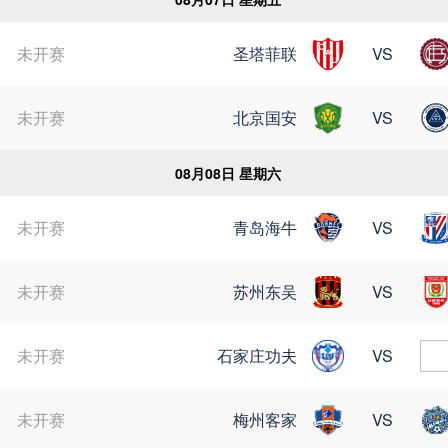
未开赛
圣塔菲联
VS
苏超
未开赛
北京国安
VS
08月08日 星期六
未开赛
青岛海牛
VS
未开赛
苏州东吴
VS
未开赛
石家庄功夫
VS
未开赛
梅州客家
VS