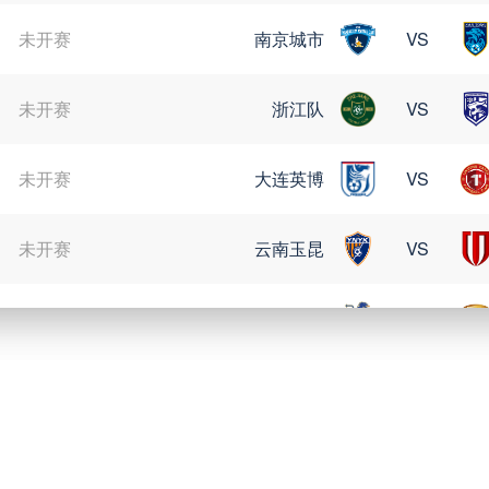
未开赛
南京城市
VS
未开赛
浙江队
VS
未开赛
大连英博
VS
未开赛
云南玉昆
VS
未开赛
定南赣联
VS
08月09日 星期日
未开赛
格雷米奥
VS