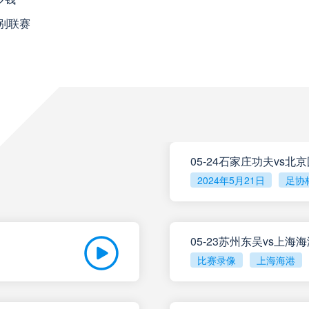
未开赛
重庆铜梁龙
VS
别联赛
未开赛
山东泰山
VS
未开赛
克鲁塞罗
VS
08月10日 星期一
05-24石家庄功夫vs北
未开赛
巴伊亚
VS
2024年5月21日
足协
未开赛
帕尔梅拉斯
VS
05-23苏州东吴vs上海
比赛录像
上海海港
未开赛
圣塔菲联
VS
未开赛
泰格雷
VS