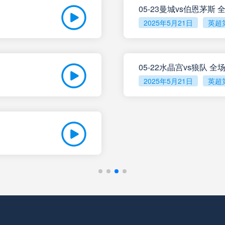
05-23曼城vs伯恩茅斯
2025年5月21日
英超
未开赛
塔勒瑞斯
VS
未开赛
圣洛伦索
VS
05-22水晶宫vs狼队 
2025年5月21日
英超
未开赛
罗萨里奥中央
VS
未开赛
科尔多瓦学院
VS
未开赛
门多萨独立
VS
未开赛
阿根廷独立
VS
未开赛
拉普拉塔体操
VS