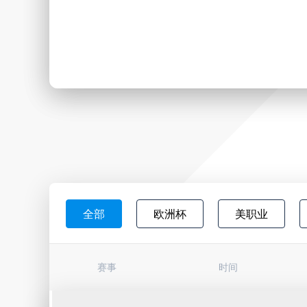
全部
欧洲杯
美职业
日职联
韩K联
墨西超
赛事
时间
巴西杯
亚冠杯
荷甲