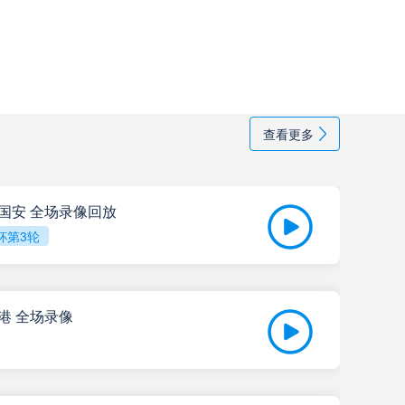
上海海港
高清直播
天津津门虎
高清直播
米拉索
高清直播
查看更多
京国安 全场录像回放
瓦斯科达伽马
高清直播
杯第3轮
巴西国际
高清直播
海港 全场录像
科尔多瓦中央SDE
高清直播
202
河床
高清直播