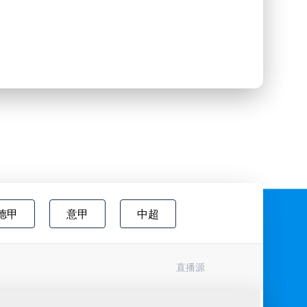
德甲
意甲
中超
欧国联
巴西甲
瑞典超
直播源
协杯
挪超
国际友谊