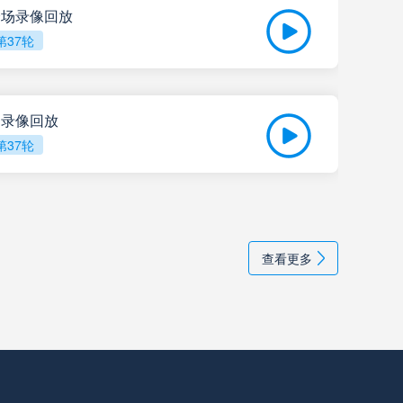
 全场录像回放
第37轮
拉努斯
高清直播
05-
比赛
飓风队
高清直播
全场录像回放
第37轮
阿尔多斯维
高清直播
05-
202
甘拿斯亚门多萨
高清直播
查看更多
里奥夸尔托学生队
高清直播
普拉腾斯
高清直播
巴拉卡斯中央队
高清直播