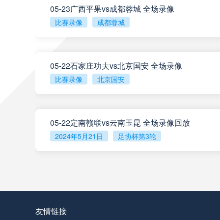
05-23广西平果vs成都蓉城 全场录像
比赛录像
成都蓉城
阿甲
04:00
阿甲
04:00
05-22石家庄功夫vs北京国安 全场录像
比赛录像
北京国安
阿甲
04:00
05-22定南赣联vs云南玉昆 全场录像回放
阿甲
04:00
2024年5月21日
足协杯第3轮
查看更多
阿甲
04:00
阿甲
04:00
友情链接
阿甲
04:00