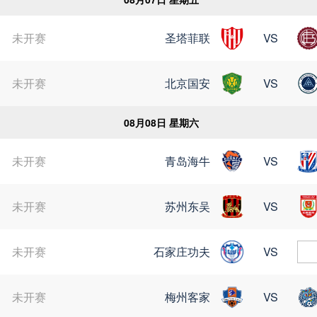
未开赛
圣塔菲联
VS
苏超
未开赛
北京国安
VS
08月08日 星期六
未开赛
青岛海牛
VS
未开赛
苏州东吴
VS
未开赛
石家庄功夫
VS
未开赛
梅州客家
VS