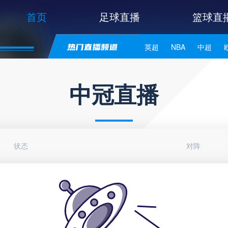
首页
足球直播
篮球直
英超
NBA
中超
世亚预
中甲
日职联
中冠直播
状态
对阵