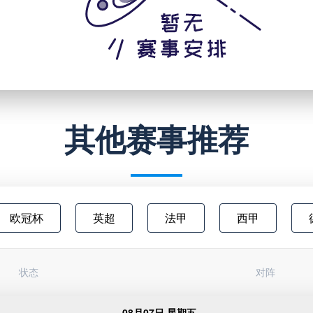
其他赛事推荐
欧冠杯
英超
法甲
西甲
澳超
中甲
欧联杯
日职乙
状态
对阵
俄超
阿甲
芬超
挪甲
足
08月07日 星期五