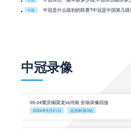
中超
19:35
中冠是什么级别的联赛?中冠是中国第几级
中冠
中超
20:00
巴西甲
22:00
中冠录像
巴西甲
03:00
巴西甲
03:00
05-24重庆铜梁龙vs河南 全场录像回放
2024年5月21日
足协杯第3轮
阿甲
04:00
阿甲
04:00