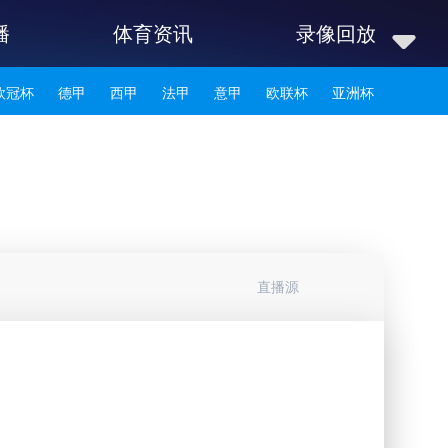
播
体育资讯
录像回放
欧冠杯
德甲
西甲
法甲
意甲
欧联杯
亚洲杯
韩K联
直播源