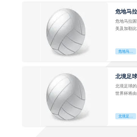
危地马
危地马拉困
美及加勒比
故事。而危
危地马拉困守墨超迷局
北境足
北境足球的
世界杯将由
前，久久不
北境足球的权杖博弈：世界杯背后的北美棋局