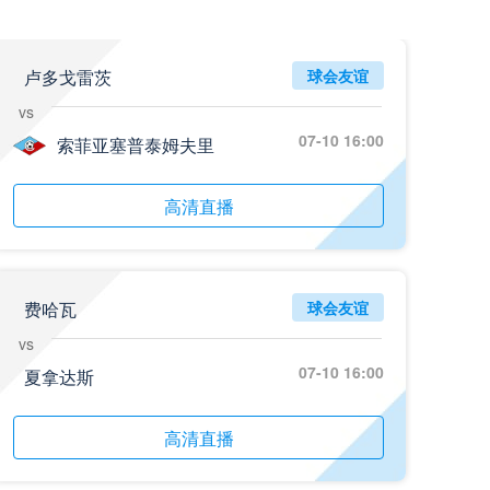
05月26日 阿拉维斯vs奥萨苏纳 全场录像回放
标签
2025年5月25日
西甲第38轮
卢多戈雷茨
球会友谊
vs
05月25日 亚女冠杯决赛 墨尔本城女足vs武汉车谷江大女足 全场录像回放
07-10 16:00
标签
索菲亚塞普泰姆夫里
2025年5月24日
亚女冠杯决赛
05月25日 欧联杯决赛 热刺vs曼联 全场录像回放
高清直播
标签
2025年5月22日
欧联杯决赛
05月25日 全国游泳冠军赛女子50米蝶泳决赛 余依婷 全场录像回放
标签
2025年5月23日
全国游泳冠军赛女子50米蝶泳决赛
费哈瓦
球会友谊
vs
05月24日 青岛红狮vs山东泰山 全场录像回放
07-10 16:00
夏拿达斯
标签
2024年5月21日
足协杯第3轮
05月24日 石家庄功夫vs北京国安 全场录像回放
高清直播
标签
2024年5月21日
足协杯第3轮