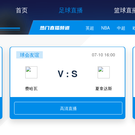
首页
足球直播
篮球直
英超
NBA
中超
世亚预
中甲
日职联
球会友谊
07-10 16:00
V : S
费哈瓦
夏拿达斯
高清直播