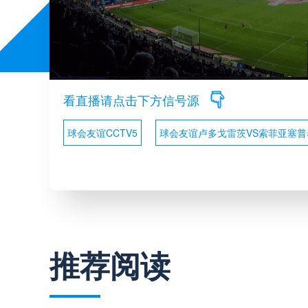
看直播请点击下方信号源
球会友谊CCTV5
球会友谊卢多戈雷茨VS索菲亚塞
推荐阅读