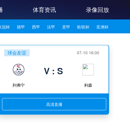
播
体育资讯
录像回放
欧冠杯
德甲
西甲
法甲
意甲
欧联杯
亚洲杯
韩K联
球会友谊
07-10 16:00
V : S
列弗宁
利森
高清直播