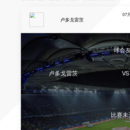
07月
卢多戈雷茨
球会
卢多戈雷茨
VS
比赛未