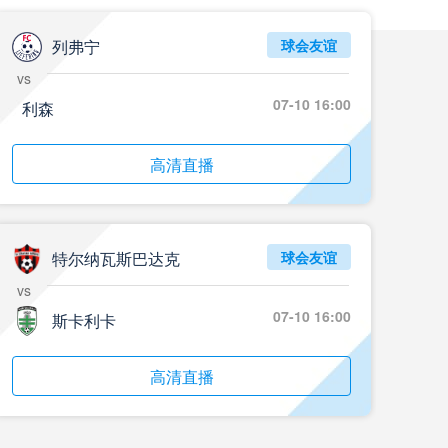
05月24日 重庆铜梁龙vs河南 全场录像回放
标签
2024年5月21日
足协杯第3轮
列弗宁
球会友谊
vs
05月23日 苏州东吴vs上海海港 全场录像
07-10 16:00
利森
标签
比赛录像
上海海港
05月23日 广西平果vs成都蓉城 全场录像
高清直播
标签
比赛录像
成都蓉城
05月23日 曼城vs伯恩茅斯 全场录像回放
特尔纳瓦斯巴达克
球会友谊
标签
2025年5月21日
英超第37轮
vs
05月22日 石家庄功夫vs北京国安 全场录像
07-10 16:00
斯卡利卡
标签
比赛录像
北京国安
高清直播
05月22日 水晶宫vs狼队 全场录像回放
标签
2025年5月21日
英超第37轮