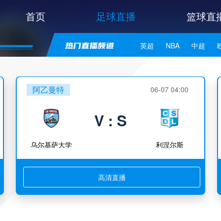
首页
足球直播
篮球直
英超
NBA
中超
世亚预
中甲
日职联
阿乙曼特
06-07 04:00
V : S
乌尔基萨大学
利涅尔斯
高清直播