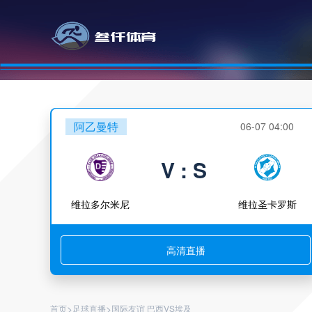
阿乙曼特
06-07 04:00
V : S
维拉多尔米尼
维拉圣卡罗斯
高清直播
>
>
首页
足球直播
国际友谊 巴西VS埃及