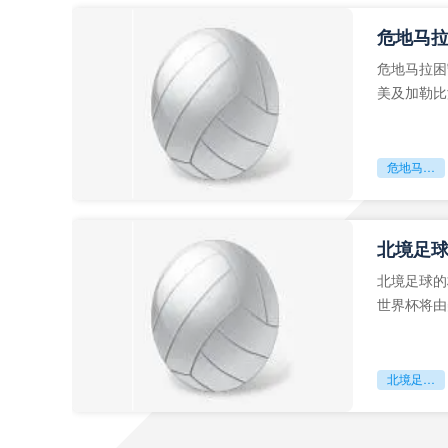
危地马
危地马拉困
美及加勒比
故事。而危
危地马拉困守墨超迷局
北境足
北境足球的
世界杯将由
前，久久不
北境足球的权杖博弈：世界杯背后的北美棋局