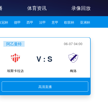
播
体育资讯
录像回放
欧冠杯
德甲
西甲
法甲
意甲
欧联杯
亚洲杯
韩K联
阿乙曼特
06-07 04:00
V : S
埃斯卡拉达
梅洛
高清直播