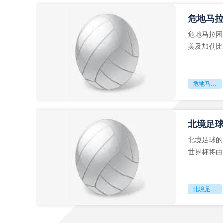
危地马
危地马拉困
美及加勒比
故事。而危
危地马拉困守墨超迷局
北境足
北境足球的
世界杯将由
前，久久不
北境足球的权杖博弈：世界杯背后的北美棋局