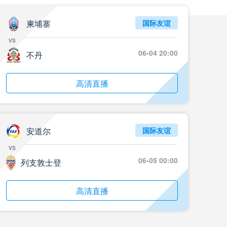
05月24日 重庆铜梁龙vs河南 全场录像回放
标签
2024年5月21日
足协杯第3轮
柬埔寨
国际友谊
vs
05月23日 苏州东吴vs上海海港 全场录像
06-04 20:00
不丹
标签
比赛录像
上海海港
05月23日 广西平果vs成都蓉城 全场录像
高清直播
标签
比赛录像
成都蓉城
05月23日 曼城vs伯恩茅斯 全场录像回放
安道尔
国际友谊
标签
2025年5月21日
英超第37轮
vs
05月22日 石家庄功夫vs北京国安 全场录像
06-05 00:00
列支敦士登
标签
比赛录像
北京国安
高清直播
05月22日 水晶宫vs狼队 全场录像回放
标签
2025年5月21日
英超第37轮