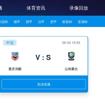
播
体育资讯
录像回放
欧冠杯
德甲
西甲
法甲
意甲
欧联杯
亚洲杯
韩K联
中冠
06-04 19:35
V : S
重庆润麒
云南爨合
高清直播