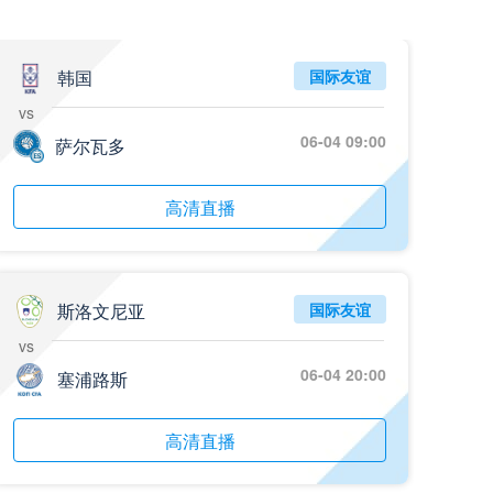
05月26日 阿拉维斯vs奥萨苏纳 全场录像回放
标签
2025年5月25日
西甲第38轮
韩国
国际友谊
vs
05月25日 亚女冠杯决赛 墨尔本城女足vs武汉车谷江大女足 全场录像回放
06-04 09:00
标签
萨尔瓦多
2025年5月24日
亚女冠杯决赛
05月25日 欧联杯决赛 热刺vs曼联 全场录像回放
高清直播
标签
2025年5月22日
欧联杯决赛
05月25日 全国游泳冠军赛女子50米蝶泳决赛 余依婷 全场录像回放
标签
2025年5月23日
全国游泳冠军赛女子50米蝶泳决赛
斯洛文尼亚
国际友谊
vs
05月24日 青岛红狮vs山东泰山 全场录像回放
06-04 20:00
塞浦路斯
标签
2024年5月21日
足协杯第3轮
05月24日 石家庄功夫vs北京国安 全场录像回放
高清直播
标签
2024年5月21日
足协杯第3轮