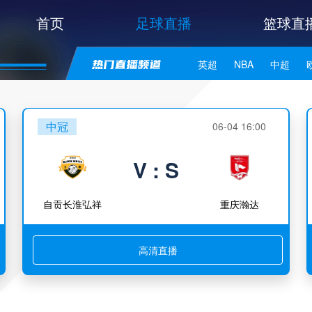
首页
足球直播
篮球直
英超
NBA
中超
世亚预
中甲
日职联
中冠
06-04 16:00
V : S
自贡长淮弘祥
重庆瀚达
高清直播