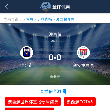
当前位置：
>
首页
>
足球直播
>
澳西超直播
澳西超
06-05 19:00
0-0
湾水市
黛安拉白鹰
未开赛
直播信号源
澳西超世界杯直播专属链接
澳西超CCTV5