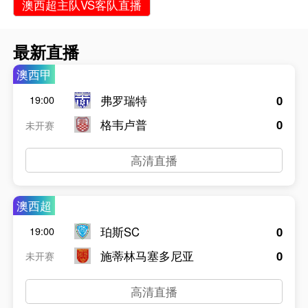
澳西超主队VS客队直播
最新直播
澳西甲
弗罗瑞特
0
19:00
格韦卢普
0
未开赛
高清直播
澳西超
珀斯SC
0
19:00
施蒂林马塞多尼亚
0
未开赛
高清直播