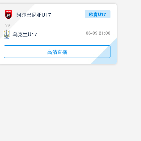
05月24日 重庆铜梁龙vs河南 全场录像回放
标签
2024年5月21日
足协杯第3轮
阿尔巴尼亚U17
欧青U17
vs
05月23日 苏州东吴vs上海海港 全场录像
06-09 21:00
乌克兰U17
标签
比赛录像
上海海港
05月23日 广西平果vs成都蓉城 全场录像
高清直播
标签
比赛录像
成都蓉城
05月23日 曼城vs伯恩茅斯 全场录像回放
标签
2025年5月21日
英超第37轮
05月22日 石家庄功夫vs北京国安 全场录像
标签
比赛录像
北京国安
05月22日 水晶宫vs狼队 全场录像回放
标签
2025年5月21日
英超第37轮