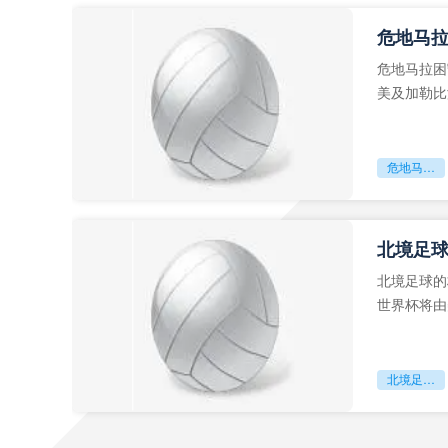
危地马
危地马拉困
美及加勒比
故事。而危
危地马拉困守墨超迷局
北境足
北境足球的
世界杯将由
前，久久不
北境足球的权杖博弈：世界杯背后的北美棋局