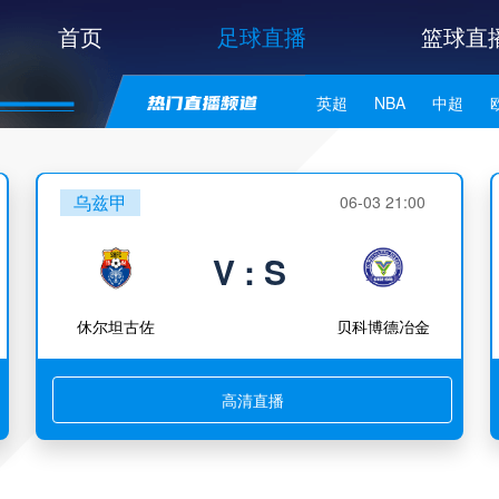
首页
足球直播
篮球直
英超
NBA
中超
世亚预
中甲
日职联
乌兹甲
06-03 21:00
V : S
休尔坦古佐
贝科博德冶金
高清直播