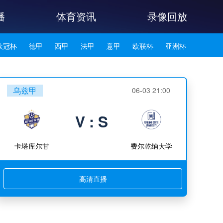
播
体育资讯
录像回放
欧冠杯
德甲
西甲
法甲
意甲
欧联杯
亚洲杯
韩K联
乌兹甲
06-03 21:00
V : S
卡塔库尔甘
费尔乾纳大学
高清直播