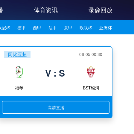
播
体育资讯
录像回放
欧冠杯
德甲
西甲
法甲
意甲
欧联杯
亚洲杯
韩K联
冈比亚超
06-05 00:30
V : S
福琴
BST银河
高清直播