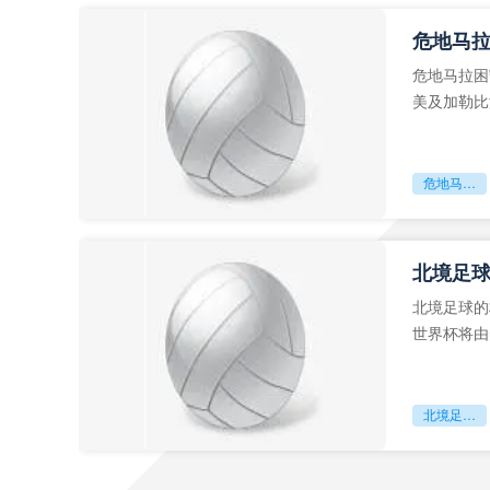
危地马
危地马拉困
美及加勒比
故事。而危
危地马拉困守墨超迷局
北境足
北境足球的
世界杯将由
前，久久不
北境足球的权杖博弈：世界杯背后的北美棋局