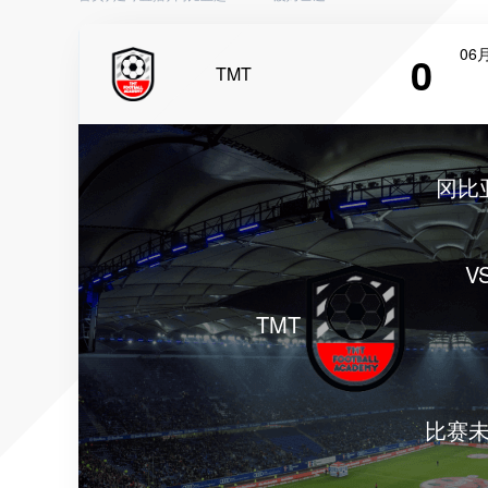
06月
0
TMT
冈比
V
TMT
比赛