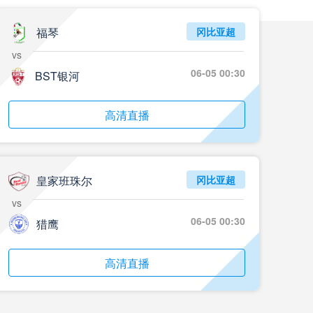
05月24日 重庆铜梁龙vs河南 全场录像回放
标签
2024年5月21日
足协杯第3轮
福琴
冈比亚超
vs
05月23日 苏州东吴vs上海海港 全场录像
06-05 00:30
BST银河
标签
比赛录像
上海海港
05月23日 广西平果vs成都蓉城 全场录像
高清直播
标签
比赛录像
成都蓉城
05月23日 曼城vs伯恩茅斯 全场录像回放
皇家班珠尔
冈比亚超
标签
2025年5月21日
英超第37轮
vs
05月22日 石家庄功夫vs北京国安 全场录像
06-05 00:30
猎鹰
标签
比赛录像
北京国安
高清直播
05月22日 水晶宫vs狼队 全场录像回放
标签
2025年5月21日
英超第37轮