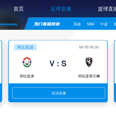
首页
足球直播
篮球直
英超
NBA
中超
世亚预
中甲
日职联
冈比亚超
06-05 00:30
V : S
冈比亚港
冈比亚荷兰狮
高清直播