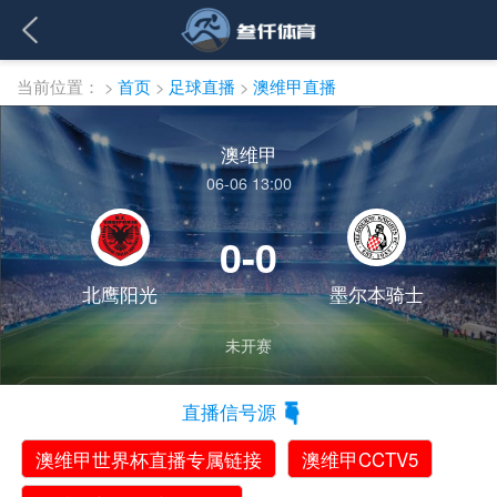
当前位置：
>
首页
>
足球直播
>
澳维甲直播
澳维甲
06-06 13:00
0-0
北鹰阳光
墨尔本骑士
未开赛
直播信号源
澳维甲世界杯直播专属链接
澳维甲CCTV5