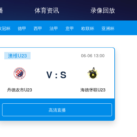
播
体育资讯
录像回放
欧冠杯
德甲
西甲
法甲
意甲
欧联杯
亚洲杯
韩K联
澳维U23
06-06 13:00
V : S
丹德农市U23
海德堡联U23
高清直播