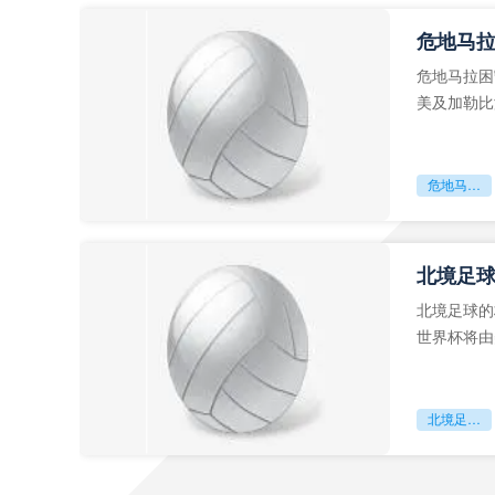
危地马
危地马拉困
美及加勒比
故事。而危
危地马拉困守墨超迷局
北境足
北境足球的
世界杯将由
前，久久不
北境足球的权杖博弈：世界杯背后的北美棋局