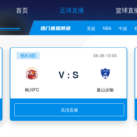
首页
足球直播
篮球直
英超
NBA
中超
世亚预
中甲
日职联
韩K3联
06-06 13:00
V : S
抱川FC
釜山运输
高清直播