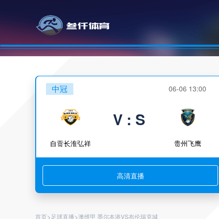
中冠
06-06 13:00
V : S
自贡长淮弘祥
贵州飞鹰
高清直播
>
>
首页
足球直播
澳维甲 墨尔本港VS布伦瑞克城