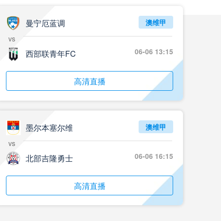
05月24日 重庆铜梁龙vs河南 全场录像回放
标签
2024年5月21日
足协杯第3轮
曼宁厄蓝调
澳维甲
vs
05月23日 苏州东吴vs上海海港 全场录像
06-06 13:15
西部联青年FC
标签
比赛录像
上海海港
05月23日 广西平果vs成都蓉城 全场录像
高清直播
标签
比赛录像
成都蓉城
05月23日 曼城vs伯恩茅斯 全场录像回放
墨尔本塞尔维
澳维甲
标签
2025年5月21日
英超第37轮
vs
05月22日 石家庄功夫vs北京国安 全场录像
06-06 16:15
北部吉隆勇士
标签
比赛录像
北京国安
高清直播
05月22日 水晶宫vs狼队 全场录像回放
标签
2025年5月21日
英超第37轮